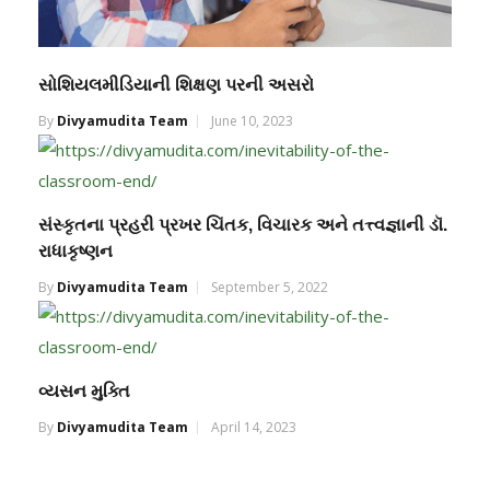
સોશિયલમીડિયાની શિક્ષણ પરની અસરો
By
Divyamudita Team
June 10, 2023
સંસ્કૃતના પ્રહરી પ્રખર ચિંતક, વિચારક અને તત્ત્વજ્ઞાની ડૉ.
રાધાકૃષ્ણન
By
Divyamudita Team
September 5, 2022
વ્યસન મુક્તિ
By
Divyamudita Team
April 14, 2023