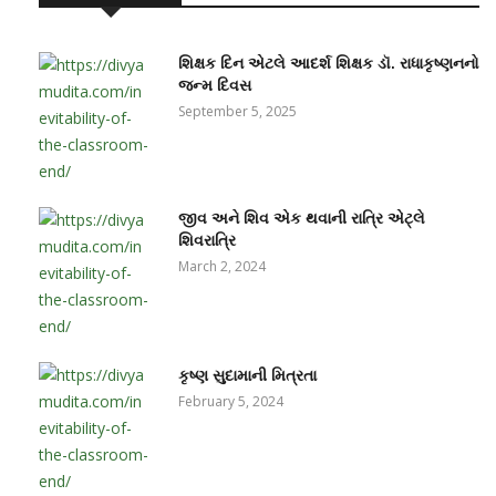
શિક્ષક દિન એટલે આદર્શ શિક્ષક ડૉ. રાધાકૃષ્ણનનો
જન્મ દિવસ
September 5, 2025
જીવ અને શિવ એક થવાની રાત્રિ એટ્લે
શિવરાત્રિ
March 2, 2024
કૃષ્ણ સુદામાની મિત્રતા
February 5, 2024