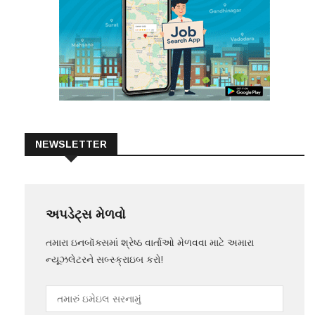
NEWSLETTER
અપડેટ્સ મેળવો
તમારા ઇનબૉક્સમાં શ્રેષ્ઠ વાર્તાઓ મેળવવા માટે અમારા
ન્યૂઝલેટરને સબ્સ્ક્રાઇબ કરો!