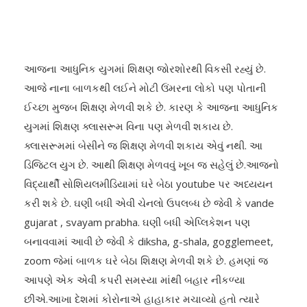
આજના આધુનિક યુગમાં શિક્ષણ જોરશોરથી વિકસી રહ્યું છે.
આજે નાના બાળકથી લઈને મોટી ઉંમરના લોકો પણ પોતાની
ઈચ્છા મુજબ શિક્ષણ મેળવી શકે છે. કારણ કે આજના આધુનિક
યુગમાં શિક્ષણ ક્લાસરૂમ વિના પણ મેળવી શકાય છે.
ક્લાસરૂમમાં બેસીને જ શિક્ષણ મેળવી શકાય એવું નથી. આ
ડિજિટલ યુગ છે. આથી શિક્ષણ મેળવવું ખૂબ જ સહેલું છે.આજનો
વિદ્યાર્થી સોશિયલમીડિયામાં ઘરે બેઠા youtube પર અધ્યયન
કરી શકે છે. ઘણી બધી એવી ચેનલો ઉપલબ્ધ છે જેવી કે vande
gujarat , svayam prabha. ઘણી બધી એપ્લિકેશન પણ
બનાવવામાં આવી છે જેવી કે diksha, g-shala, gogglemeet,
zoom જેમાં બાળક ઘરે બેઠા શિક્ષણ મેળવી શકે છે. હમણાં જ
આપણે એક એવી કપરી સમસ્યા માંથી બહાર નીકળ્યા
છીએ.આખા દેશમાં કોરોનાએ હાહાકાર મચાવ્યો હતો ત્યારે