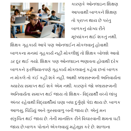
કારણકે ઓનલાઇન શિક્ષણ
આપવાથી બાળકને શિક્ષણ
તો પ્રાપ્ત થાય છે પરંતુ
બાળકનું યોગ્ય રીતે
મૂલ્યાંકન થઈ શકતું નથી.
શિક્ષક ગૃહકાર્ય આપે પણ ઓનલાઈન મોકલવાનું હોવાથી
બાળકના મનમાં ગૃહકાર્ય નહીં મોકલીશું તો શિક્ષક બોલશે આવો
ડર દૂર થઈ ગયો. શિક્ષક પણ ઓનલાઇન ભણાવતા હોવાથી દરેક
બાળકને ફરજિયાતપણે ગૃહકાર્ય મોકલવાનું કહેવા છતાં બાળક
ન મોકલે તો કંઈ કહી શકે નહીં. આથી ક્લાસરૂમની અનિવાર્યતા
ક્યારેય સમાપ્ત થઈ શકે એમ નથી. કારણકે જો ક્લાસરૂમની
અનિવાર્યતા સમાપ્ત થઈ જાય તો શિક્ષક- વિદ્યાર્થી વચ્ચે લાંબુ
અંતર રહેવાથી વિદ્યાર્થીમાં ઘણા બધા દુર્ગુણો પેદા થાય છે. બાળક
આળસુ, ચિડિયું અને ગુસ્સાવાળુ બની જાય છે. એનું મન
સંકુચિત થઈ જાય છે. તેની માનસિક રીતે વિચારવાની ક્ષમતા ઘટી
જાય છે.બાળક પોતાને એકલવાયું મહેસૂસ કરે છે. શાળાના