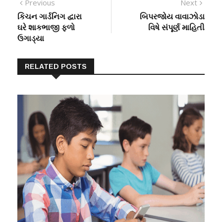
Previous
Next
કિચન ગાર્ડનિગ દ્વારા
બિપરજોય વાવાઝોડા
ઘરે શાકભાજી ફળો
વિષે સંપૂર્ણ માહિતી
ઉગાડ્યા
RELATED POSTS