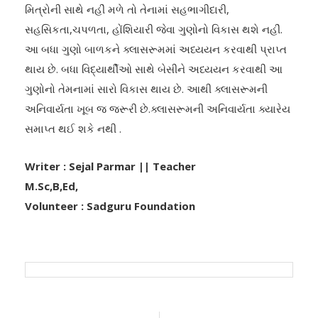
મિત્રોની સાથે નહીં મળે તો તેનામાં સહભાગીદારી,
સહસિકતા,ચપળતા, હોંશિયારી જેવા ગુણોનો વિકાસ થશે નહીં.
આ બધા ગુણો બાળકને ક્લાસરૂમમાં અધ્યયન કરવાથી પ્રાપ્ત
થાય છે. બધા વિદ્યાર્થીઓ સાથે બેસીને અધ્યયન કરવાથી આ
ગુણોનો તેમનામાં સારો વિકાસ થાય છે. આથી ક્લાસરૂમની
અનિવાર્યતા ખૂબ જ જરૂરી છે.ક્લાસરૂમની અનિવાર્યતા ક્યારેય
સમાપ્ત થઈ શકે નથી .
Writer : Sejal Parmar || Teacher
M.Sc,B,Ed,
Volunteer : Sadguru Foundation