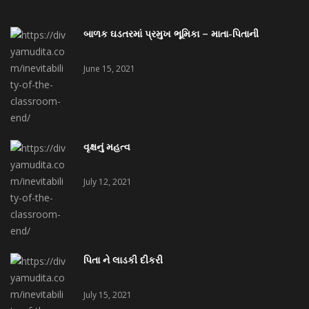
બાળક ઘડતરમાં પ્રમુખ ભૂમિકા – માતા-પિતાની
June 15, 2021
વૃક્ષનું મહત્વ
July 12, 2021
પિતા ને લાડકી દીકરી
July 15, 2021