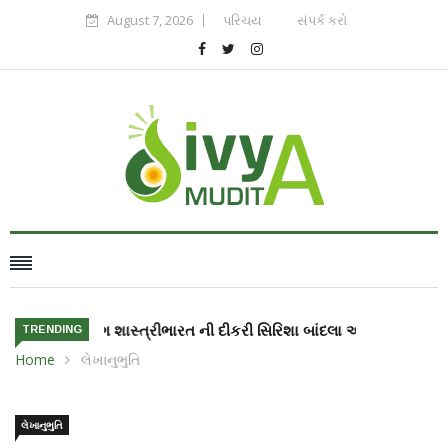
August 7, 2026
પરિચય
સંપર્ક કરો
ભારત ની દીકરી સિરિશા બાંદલા અંતરીક્ષ માં જશે
TRENDING
Home
લેખાનુભુતિ
લેખાનુભુતિ