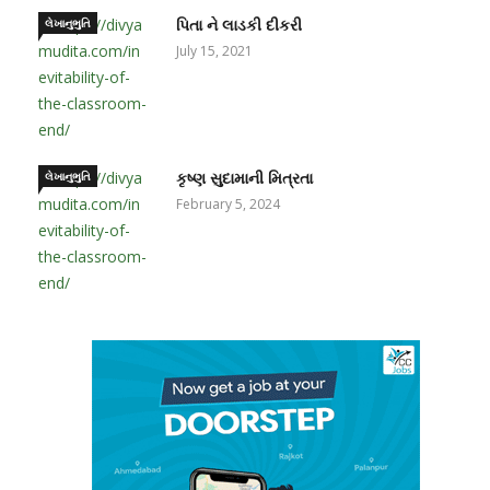
લેખાનુભુતિ
પિતા ને લાડકી દીકરી
July 15, 2021
લેખાનુભુતિ
કૃષ્ણ સુદામાની મિત્રતા
February 5, 2024