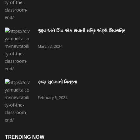
જીવ અને શિવ એક થવાની રાત્રિ એટ્લે શિવરાત્રિ
March 2, 2024
કૃષ્ણ સુદામાની મિત્રતા
February 5, 2024
TRENDING NOW