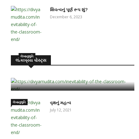
શિવત્વનું પૂર્ણ રૂપ શું?
December 6, 2023
લેખાનુભુતિ
લોકપ્રિય પોસ્ટ્સ
બાળક ઘડતરમાં પ્રમુખ ભૂમિકા – માતા-પિતાની
June 15, 2021
લેખાનુભુતિ
વૃક્ષનું મહત્વ
July 12, 2021