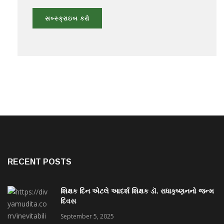
RECENT POSTS
શિક્ષક દિન એટલે આદર્શ શિક્ષક ડૉ. રાધાકૃષ્ણનનો જન્મ
દિવસ
September 5, 2025