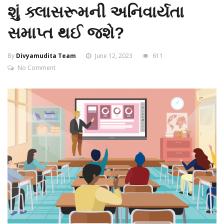
શું ક્લાસરૂમની અનિવાર્યતા
સમાપ્ત થઈ જશે?
By
Divyamudita Team
June 12, 2023
611
No Comment