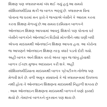
શિક્ષણ પણ ક્લાસરૂમમાં બંધ થઈ ગયું હતું.આ સમયે
સોશિયલમીડિયા થકી જ બાળક ભણ્યું છે. ક્લાસરૂમ વિના
પોતાના જ ઘરમાં મન ફાવે તે જગ્યાએ બેસીને કે આરામ કરતા
કરતા શિક્ષણ મેળવ્યું છે.આ સમય દરમિયાન બાળકને
ઓનલાઇન શિક્ષણ આપવામાં આવતું. શિક્ષકો પણ પોતાના ઘરે
બેસીને બાળકોને ઓનલાઈન વિડીયો મોકલીને તથા ઘણી બધી
એપના માધ્યમથી ઓનલાઈન શિક્ષણ આપતા હતા. આ કોરોના
જ આપણને ઓનલાઇન શિક્ષણ તરફ વધારે પડતો દોરી ગયો.
અહીં બાળક અને શિક્ષક વચ્ચે અંતર ખૂબ જ લાંબુ હોવાથી
બાળક ઈચ્છા મુજબ અધ્યયન કરી શકે. અહીં
સોશિયલમીડિયાના માધ્યમથી બાળક પ્રેક્ટીકલ નોલેજ પણ
મેળવી શકે છે. વળી અમુક સંસાધનો કે જે ક્લાસરૂમમાં ઉપલબ્ધ
નથી હોતા તે ઓનલાઇન શિક્ષણના માધ્યમથી નિહાળી શકાય છે
. આમ ઓનલાઇન શિક્ષણના માધ્યમથી બાળકને ઘણો ફાયદો
થયો છે. તેમછતાં બાળકને નુકસાન પણ થાય છે.