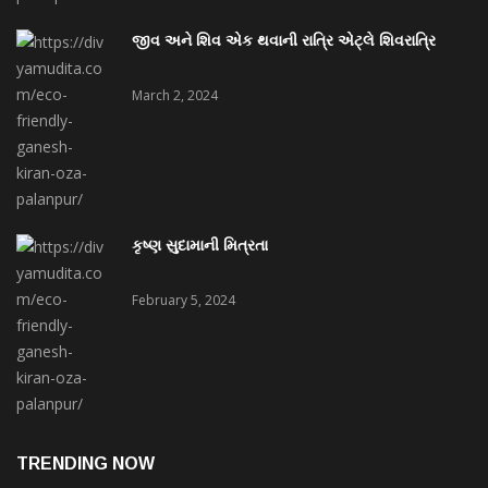
જીવ અને શિવ એક થવાની રાત્રિ એટ્લે શિવરાત્રિ
March 2, 2024
કૃષ્ણ સુદામાની મિત્રતા
February 5, 2024
TRENDING NOW