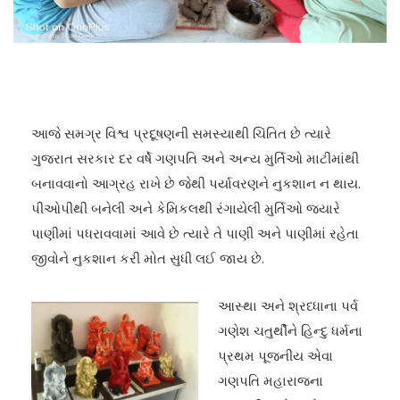
આજે સમગ્ર વિશ્વ પ્રદૂષણની સમસ્યાથી ચિંતિત છે ત્યારે
ગુજરાત સરકાર દર વર્ષે ગણપતિ અને અન્ય મુર્તિઓ માટીમાંથી
બનાવવાનો આગ્રહ રાખે છે જેથી પર્યાવરણને નુકશાન ન થાય.
પીઓપીથી બનેલી અને કેમિકલથી રંગાયેલી મુર્તિઓ જ્યારે
પાણીમાં પધરાવવામાં આવે છે ત્યારે તે પાણી અને પાણીમાં રહેતા
જીવોને નુકશાન કરી મોત સુધી લઈ જાય છે.
આસ્થા અને શ્રધ્ધાના પર્વ
ગણેશ ચતુર્થીને હિન્દુ ધર્મના
પ્રથમ પૂજનીય એવા
ગણપતિ મહારાજના