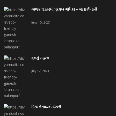
બાળક ઘડતરમાં પ્રમુખ ભૂમિકા – માતા-પિતાની
June 15, 2021
વૃક્ષનું મહત્વ
July 12, 2021
પિતા ને લાડકી દીકરી