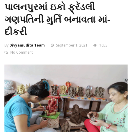
પાલનપુરમાં ઇકો ફ્રેંડલી
ગણપતિની મુર્તિ બનાવતા માં-
દીકરી
By
Divyamudita Team
September 1, 2021
1653
No Comment