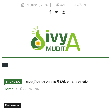
August 6, 2026
પરિચય
સંપર્ક કરો
ભારત ની દીકરી સિરિશા બાંદલા અંતરીક્ષ માં જશે
TRENDING
Home
નિત્ય સમાચાર
નિત્ય સમાચાર