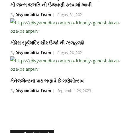
મી જન્મ જયંતિ ની ઉજવણી કરવામાં આવી
By
Divyamudita Team
August 31, 2021
મોઢેરા સૂર્યમંદિર સૌર ઉર્જા થી ઝળહળશે
By
Divyamudita Team
August 20, 2021
મેનેજમેન્ટના પાઠ ભણાવે છે ગણેશોત્સવ
By
Divyamudita Team
September 29, 2023