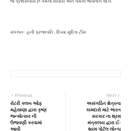
જ પ્રશંસનીય છે તેમના વિચારો અને તેમની ભાવનાને વંદન.
સંકલન : હની પ્રજાપતિ , દિવ્યા મુદિતા ટીમ
Previous
Next
રોટરી ક્લબ ઓફ
અસંગઠિત ક્ષેત્રના
મહેસાણા દ્વારા કૃષ્ણ
કામદારો માટે ભારત
જન્મોત્સવ ની
સરકાર ના શ્રમ
ઉજવણી કરવામાં
મંત્રાલય દ્વારા ઈ-
આવી
શ્રમ પોર્ટલ લોન્ચ