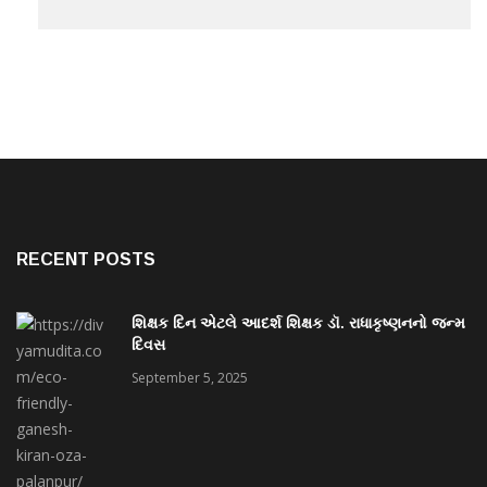
RECENT POSTS
શિક્ષક દિન એટલે આદર્શ શિક્ષક ડૉ. રાધાકૃષ્ણનનો જન્મ
દિવસ
September 5, 2025