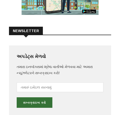
NEWSLETTER
અપડેટ્સ મેળવો
તમારા ઇનબૉક્સમાં શ્રેષ્ઠ વાર્તાઓ મેળવવા માટે અમારા
ન્યૂઝલેટરને સબ્સ્ક્રાઇબ કરો!