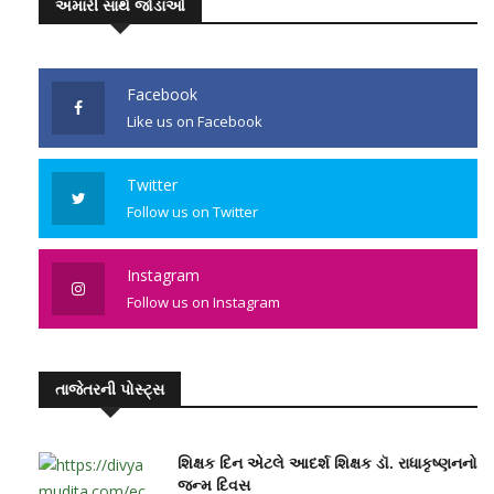
અમારી સાથે જોડાઓ
Facebook
Like us on Facebook
Twitter
Follow us on Twitter
Instagram
Follow us on Instagram
તાજેતરની પોસ્ટ્સ
શિક્ષક દિન એટલે આદર્શ શિક્ષક ડૉ. રાધાકૃષ્ણનનો
જન્મ દિવસ