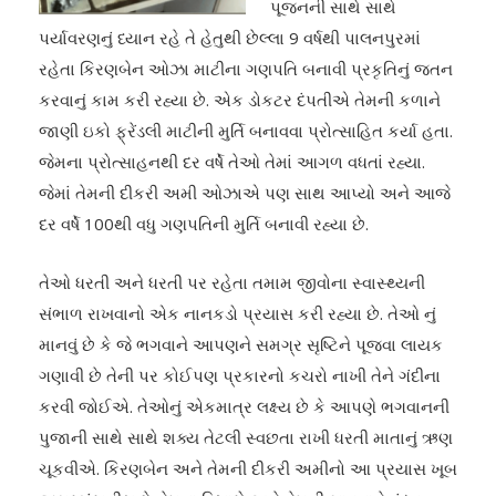
પૂજનની સાથે સાથે
પર્યાવરણનું ધ્યાન રહે તે હેતુથી છેલ્લા 9 વર્ષથી પાલનપુરમાં
રહેતા કિરણબેન ઓઝા માટીના ગણપતિ બનાવી પ્રકૃતિનું જતન
કરવાનું કામ કરી રહ્યા છે. એક ડોકટર દંપતીએ તેમની કળાને
જાણી ઇકો ફ્રેંડલી માટીની મુર્તિ બનાવવા પ્રોત્સાહિત કર્યા હતા.
જેમના પ્રોત્સાહનથી દર વર્ષે તેઓ તેમાં આગળ વધતાં રહ્યા.
જેમાં તેમની દીકરી અમી ઓઝાએ પણ સાથ આપ્યો અને આજે
દર વર્ષે 100થી વધુ ગણપતિની મુર્તિ બનાવી રહ્યા છે.
તેઓ ધરતી અને ધરતી પર રહેતા તમામ જીવોના સ્વાસ્થ્યની
સંભાળ રાખવાનો એક નાનકડો પ્રયાસ કરી રહ્યા છે. તેઓ નું
માનવું છે કે જે ભગવાને આપણને સમગ્ર સૃષ્ટિને પૂજવા લાયક
ગણાવી છે તેની પર કોઈપણ પ્રકારનો કચરો નાખી તેને ગંદીના
કરવી જોઈએ. તેઓનું એકમાત્ર લક્ષ્ય છે કે આપણે ભગવાનની
પુજાની સાથે સાથે શક્ય તેટલી સ્વછતા રાખી ધરતી માતાનું ઋણ
ચૂકવીએ. કિરણબેન અને તેમની દીકરી અમીનો આ પ્રયાસ ખૂબ