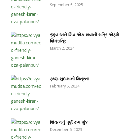
September 5, 2025
જીવ અને શિવ એક થવાની રાત્રિ એટ્લે
શિવરાત્રિ
March 2, 2024
કૃષ્ણ સુદામાની મિત્રતા
February 5, 2024
શિવત્વનું પૂર્ણ રૂપ શું?
December 6, 2023