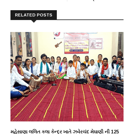
RELATED POSTS
મહેસાણા લલિત કલા કેન્દ્ર ખાતે ઝવેરચંદ મેઘાણી ની 125