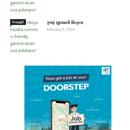
લેખાનુભુતિ
કૃષ્ણ સુદામાની મિત્રતા
February 5, 2024