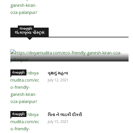
લેખાનુભુતિ
લોકપ્રિય પોસ્ટ્સ
બાળક ઘડતરમાં પ્રમુખ ભૂમિકા – માતા-પિતાની
June 15, 2021
લેખાનુભુતિ
વૃક્ષનું મહત્વ
July 12, 2021
લેખાનુભુતિ
પિતા ને લાડકી દીકરી
July 15, 2021