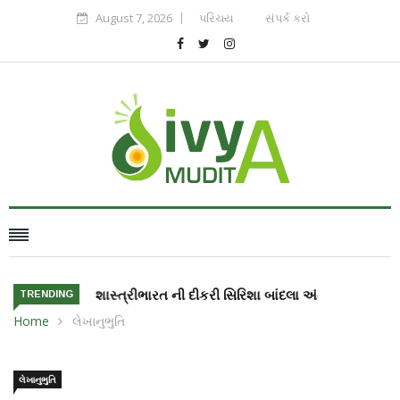
August 7, 2026
પરિચય
સંપર્ક કરો
ભારત ની દીકરી સિરિશા બાંદલા અંતરીક્ષ માં જશે
TRENDING
Home
લેખાનુભુતિ
લેખાનુભુતિ