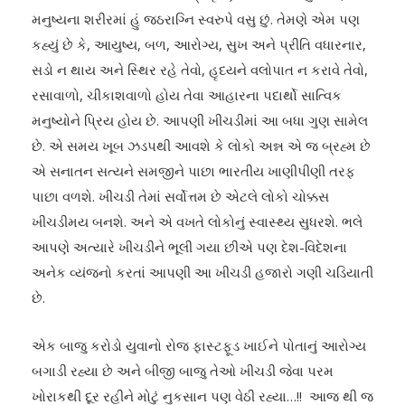
મનુષ્યના શરીરમાં હું જઠરાગ્નિ સ્વરુપે વસુ છું. તેમણે એમ પણ
કહ્યું છે કે, આયુષ્ય, બળ, આરોગ્ય, સુખ અને પ્રીતિ વધારનાર,
સડો ન થાય અને સ્થિર રહે તેવો, હૃદયને વલોપાત ન કરાવે તેવો,
રસાવાળો, ચીકાશવાળો હોય તેવા આહારના પદાર્થો સાત્વિક
મનુષ્યોને પ્રિય હોય છે. આપણી ખીચડીમાં આ બધા ગુણ સામેલ
છે. એ સમય ખૂબ ઝડપથી આવશે કે લોકો અન્ન એ જ બ્રહ્મ છે
એ સનાતન સત્યને સમજીને પાછા ભારતીય ખાણીપીણી તરફ
પાછા વળશે. ખીચડી તેમાં સર્વોત્તમ છે એટલે લોકો ચોક્કસ
ખીચડીમય બનશે. અને એ વખતે લોકોનું સ્વાસ્થ્ય સુધરશે. ભલે
આપણે અત્યારે ખીચડીને ભૂલી ગયા છીએ પણ દેશ-વિદેશના
અનેક વ્યંજનો કરતાં આપણી આ ખીચડી હજારો ગણી ચડિયાતી
છે.
એક બાજુ કરોડો યુવાનો રોજ ફાસ્ટફૂડ ખાઈને પોતાનું આરોગ્ય
બગાડી રહ્યા છે અને બીજી બાજુ તેઓ ખીચડી જેવા પરમ
ખોરાકથી દૂર રહીને મોટું નુકસાન પણ વેઠી રહ્યા…!! આજ થી જ