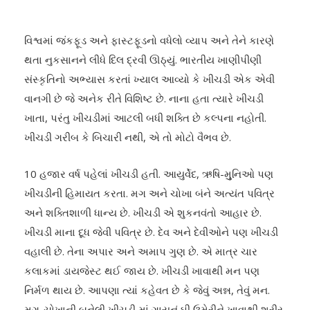
વિશ્વમાં જંકફૂડ અને ફાસ્ટફૂડનો વધેલો વ્યાપ અને તેને કારણે
થતા નુકસાનને લીધે દિલ દ્રવી ઊઠ્યું. ભારતીય ખાણીપીણી
સંસ્કૃતિનો અભ્યાસ કરતાં ખ્યાલ આવ્યો કે ખીચડી એક એવી
વાનગી છે જે અનેક રીતે વિશિષ્ટ છે. નાના હતા ત્યારે ખીચડી
ખાતા, પરંતુ ખીચડીમાં આટલી બધી શક્તિ છે કલ્પના નહોતી.
ખીચડી ગરીબ કે બિચારી નથી, એ તો મોટો વૈભવ છે.
10 હજાર વર્ષ પહેલાં ખીચડી હતી. આયુર્વેદ, ઋષિ-મુુનિઓ પણ
ખીચડીની હિમાયત કરતા. મગ અને ચોખા બંને અત્યંત પવિત્ર
અને શક્તિશાળી ધાન્ય છે. ખીચડી એ શુકનવંતો આહાર છે.
ખીચડી માના દૂધ જેવી પવિત્ર છે. દેવ અને દેવીઓને પણ ખીચડી
વહાલી છે. તેના અપાર અને અમાપ ગુણ છે. એ માત્ર ચાર
કલાકમાં ડાયજેસ્ટ થઈ જાય છે. ખીચડી ખાવાથી મન પણ
નિર્મળ થાય છે. આપણા ત્યાં કહેવત છે કે જેવું અન્ન, તેવું મન.
મગ-ચોખાની બનેલી ખીચડી માં ગાયનું ઘી ઉમેરીને ખાવાથી શરીર