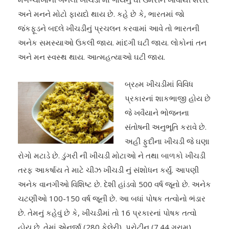
અને મનને મોટો ફાયદો થાય છે. કહે છે કે, ભારતમાં જો
જંકફૂડને બદલે ખીચડીનું પ્રચલન કરવામાં આવે તો ભારતની
અનેક સમસ્યાઓ ઉકલી જાય. માંદગી ઘટી જાય. લોકોનાં તન
અને મન સ્વસ્થ થાય. આત્મહત્યાઓ ઘટી જાય.
બ્રહ્મ ખીચડીમાં વિવિધ
પ્રકારનાં શાકભાજી હોય છે
જે ખવૈયાને ભોજનના
સંતોષની અનુભૂતિ કરાવે છે.
અહીં ફુદીના ખીચડી જે ઘણા
રોગો મટાડે છે. ડુંગરી ની ખીચડી મોટાઓ ને તથા બાળકો ખીચડી
તરફ આકર્ષાય તે માટે ચીઝ ખીચડી નું સંશોધન કર્યું. આપણી
અનેક વાનગીઓ વિશિષ્ટ છે. દેશી હાંડવો 500 વર્ષ જૂનો છે. અનેક
ચટણીઓ 100-150 વર્ષ જૂની છે. આ બધાં પોષક તત્વોનો ભંડાર
છે. તેમનું કહેવું છે કે, ખીચડીમાં તો 16 પ્રકારનાં પોષક તત્વો
હોય છે. તેમાં એનર્જી (280 કેલેરી), પ્રોટીન (7.44 ગ્રામ),