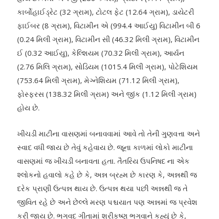
કાર્બોહાઈડ્રેટ (32 ગ્રામ), ટોટલ ફેટ (12.64 ગ્રામ), ડાયેટરી
ફાઈબર (8 ગ્રામ), વિટામીન એ (994.4 આઈયુ) વિટામીન બી 6
(0.24 મિલી ગ્રામ), વિટામીન સી (46.32 મિલી ગ્રામ), વિટામીન
ઈ (0.32 આઈયુ), કેલ્શિયમ (70.32 મિલી ગ્રામ), આર્યન
(2.76 મિલિ ગ્રામ), સોડિયમ (1015.4 મિલી ગ્રામ), પોટેશિયમ
(753.64 મિલી ગ્રામ), મેગ્નેશિયમ (71.12 મિલી ગ્રામ),
ફોસ્ફરસ (138.32 મિલી ગ્રામ) અને જીંક (1.12 મિલી ગ્રામ)
હોય છે.
ખીચડી માટીના વાસણમાં બનાવવામાં આવે તો તેની ગુણવત્તા અને
સ્વાદ વધી જાય છે તેવું કહેવાય છે. જૂના કાળમાં લોકો માટીના
વાસણમાં જ ખીચડી બનાવતા હતા. તૈતરિય ઉપનિષદ ના એક
શ્લોકનો હવાલો કહે છે કે, અન્ન બ્રહ્મ છે કારણ કે, અન્નથી જ
દરેક પ્રાણી ઉત્પન્ન થાય છે. ઉત્પન્ન થયા પછી અન્નથી જ તે
જીવિત રહે છે અને છેલ્લે મરણ પશ્ચયાત પણ અન્નમાં જ પ્રવેશ
કરી જાય છે. ભગવદ ગીતામાં શ્રીકૃષ્ણ ભગવાને કહ્યું છે કે,