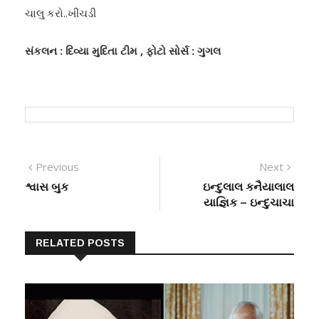
ચાલુ કરો..ખીચડી
સંકલન : દિવ્યા મુદિતા ટીમ , ફોટો સોર્સ : ગુગલ
Previous
Next
શ્વાસ બુક
ઇન્દુલાલ કનૈયાલાલ
યાજ્ઞિક – ઇન્દુચાચા
RELATED POSTS