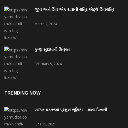
જીવ અને શિવ એક થવાની રાત્રિ એટ્લે શિવરાત્રિ
March 2, 2024
કૃષ્ણ સુદામાની મિત્રતા
February 5, 2024
TRENDING NOW
બાળક ઘડતરમાં પ્રમુખ ભૂમિકા – માતા-પિતાની
June 15, 2021