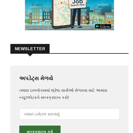
NEWSLETTER
અપડેટ્સ મેળવો
તમારા ઇનબૉક્સમાં શ્રેષ્ઠ વાર્તાઓ મેળવવા માટે અમારા
ન્યૂઝલેટરને સબ્સ્ક્રાઇબ કરો!