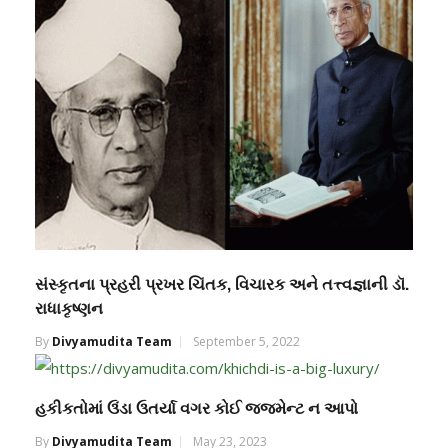
સંસ્કૃતના પ્રહરી પ્રખર ચિંતક, વિચારક અને તત્ત્વજ્ઞાની ડૉ.
રાધાકૃષ્ણન
By
Divyamudita Team
September 5, 2022
હકીકતોમાં ઉંડા ઉતર્યા વગર કોઈ જજમેન્ટ ન આપો
By
Divyamudita Team
May 23, 2023