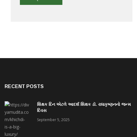
RECENT POSTS
શિક્ષક દિન એટલે આદર્શ શિક્ષક ડૉ. રાધાકૃષ્ણનનો જન્મ
દિવસ
September 5, 2025