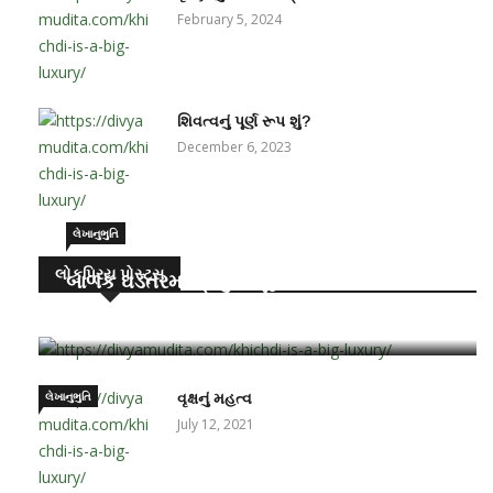
February 5, 2024
શિવત્વનું પૂર્ણ રૂપ શું?
December 6, 2023
લેખાનુભુતિ
લોકપ્રિય પોસ્ટ્સ
બાળક ઘડતરમાં પ્રમુખ ભૂમિકા – માતા-પિતાની
June 15, 2021
લેખાનુભુતિ
વૃક્ષનું મહત્વ
July 12, 2021