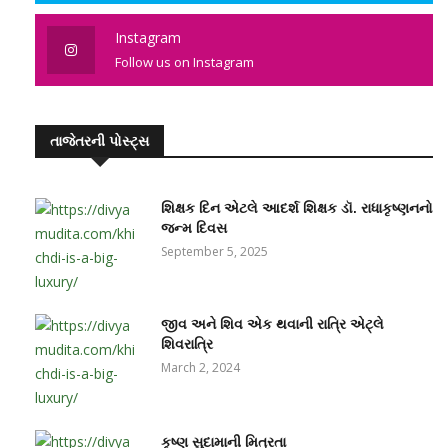
Instagram
Follow us on Instagram
તાજેતરની પોસ્ટ્સ
શિક્ષક દિન એટલે આદર્શ શિક્ષક ડૉ. રાધાકૃષ્ણનનો
જન્મ દિવસ
September 5, 2025
જીવ અને શિવ એક થવાની રાત્રિ એટ્લે
શિવરાત્રિ
March 2, 2024
કૃષ્ણ સુદામાની મિત્રતા