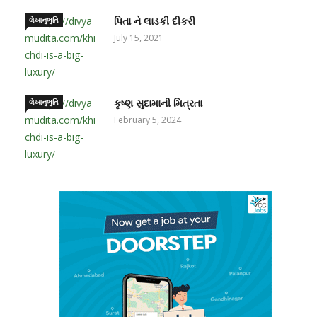
લેખાનુભુતિ
પિતા ને લાડકી દીકરી
July 15, 2021
લેખાનુભુતિ
કૃષ્ણ સુદામાની મિત્રતા
February 5, 2024