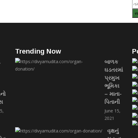
Trending Now
P
ન
બાળક
ઘડતરમાં
પ્રમુખ
ભૂમિકા
નનો
– માતા-
વસ
પિતાની
5,
June 15,
2021
વૃક્ષનું