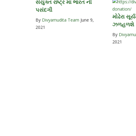
સંયુક્ત રાષ્ટ્ર માં ભારત ની
પસંદગી
મોઢેરા સૂર્
By
Divyamudita Team
June 9,
ઝળહળશે
2021
By
Divyamu
2021