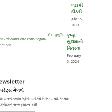
લાડકી
દીકરી
July 15,
2021
લેખાનુભુતિ
કૃષ્ણ
સુદામાની
મિત્રતા
February
5, 2024
ewsletter
ડેટ્સ મેળવો
રા ઇનબૉક્સમાં શ્રેષ્ઠ વાર્તાઓ મેળવવા માટે અમારા
ૂઝલેટરને સબ્સ્ક્રાઇબ કરો!