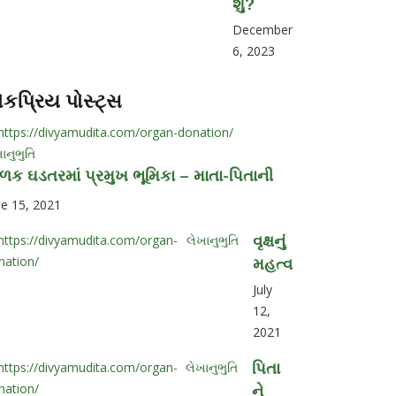
શું?
December
6, 2023
ોકપ્રિય પોસ્ટ્સ
ાનુભુતિ
ળક ઘડતરમાં પ્રમુખ ભૂમિકા – માતા-પિતાની
ne 15, 2021
લેખાનુભુતિ
વૃક્ષનું
મહત્વ
July
12,
2021
લેખાનુભુતિ
પિતા
ને