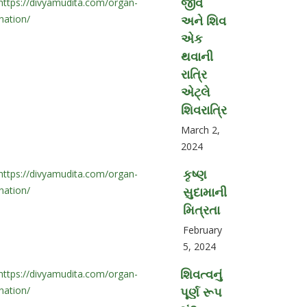
જીવ
અને શિવ
એક
થવાની
રાત્રિ
એટ્લે
શિવરાત્રિ
March 2,
2024
કૃષ્ણ
સુદામાની
મિત્રતા
February
5, 2024
શિવત્વનું
પૂર્ણ રૂપ