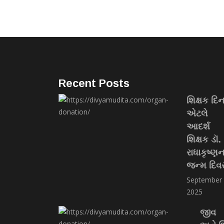
Recent Posts
શિક્ષક દિ
એટલે
આદર્શ
શિક્ષક ડૉ.
રાધાકૃષ્ણ
જન્મ દિ
September 
2025
જીવ