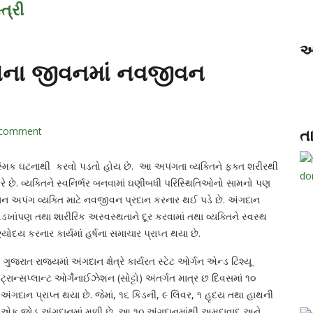
્ત્રી
અ
દીઓના જીવનમાં નવજીવન
comment
ત
્મિક ઘટનાથી કરવો પડતો હોય છે. આ અપંગતા વ્યક્તિને ફક્ત શરીરથી
રે છે. વ્યક્તિને સ્વનિર્ભર બનવામાં ઘણીબધી પરિસ્થિતિઓનો સામનો પણ
ગદાન અપંગ વ્યક્તિ માટે નવજીવન પ્રદાન કરનાર થઈ પડે છે. અંગદાન
ખોડખાંપણ તથા શારીરિક અસ્વસ્થતાને દૂર કરવામાં તથા વ્યક્તિને સ્વસ્થ
દય કરનાર કાર્યમાં હર્ષના સમાચાર પ્રાપ્ત થયા છે.
ગુજરાત રાજ્યમાં અંગદાન ક્ષેત્રે કાર્યરત સ્ટેટ ઓર્ગન એન્ડ ટિશ્યૂ
ટ્રાન્સપ્લાન્ટ ઓર્ગેનાઈઝેશન (સોટ્ટો) અંતર્ગત માત્ર છ દિવસમાં ૧૦
અંગદાન પ્રાપ્ત થયા છે. જેમાં, ૧૬ કિડની, ૯ લિવર, ૧ હૃદય તથા હાથની
એક જોડ અંગદાનમાં મળી છે. આ ૧૦ અંગદાનમાંથી અમદાવાદ અને