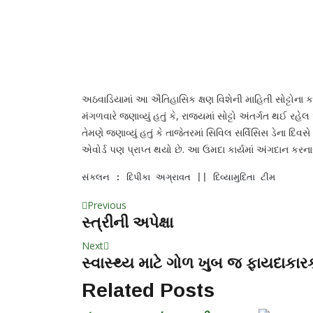
અઠવાડિયામાં આ ઐતિહાસિક ક્ષણ વિશેની માહિતી સોટ્ટોના 
મંગળવારે જણાવ્યું હતું કે, રાજ્યમાં સોટ્ટો અંતર્ગત થઈ રહે
તેમણે જણાવ્યું હતું કે તાજેતરમાં સિવિલ સર્વિસિસ ડેના દિવસ
એવોર્ડ પણ પ્રાપ્ત થયો છે. આ ઉમદા કાર્યમાં અંગદાન કરન
સંકલન : દિપીકા અગ્રાવત || દિવ્યામુદિતા ટીમ
Previous
સ્ત્રીની અપેક્ષા
Next
સ્વાસ્થ્ય માટે ગોળ ખુબ જ ફાયદાકાર
Related Posts