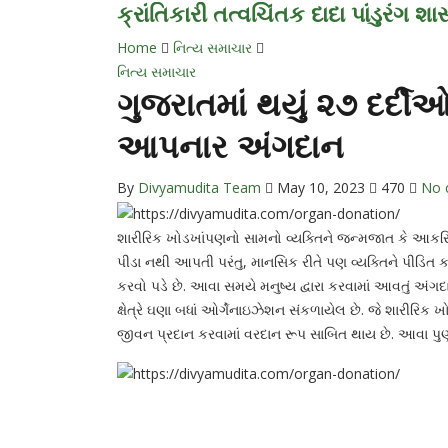
ક્રાંતિકારી તત્વચિંતક દાદા પાંડુરંગ શાસ
Home
નિત્ય સમાચાર
નિત્ય સમાચાર
ગુજરાતમાં થયું ૨૭ દર્
આપનાર અંગદાન
By
Divyamudita Team
May 10, 2023
470
No 
શારીરિક ખોડખાંપણનો સામનો વ્યક્તિને જન્મજાત કે આકસ
પીડા નથી આપતી પરંતુ, માનસિક રીતે પણ વ્યક્તિને પીડિત ક
કરવો પડે છે. આવા સમયે મનુષ્ય દ્વારા કરવામાં આવતું અં
ક્ષેત્રે ઘણા બધાં ઓર્ગેનાઇઝેશન સંકળાયેલ છે. જે શારીરિક 
જીવન પ્રદાન કરવામાં વરદાન રૂપ સાબિત થાય છે. આવા પુણ્યો