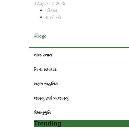
August 7, 2026
પરિચય
સંપર્ક કરો
નીજ સ્થાન
નિત્ય સમાચાર
સફળ સાહસિક
જાણ્યું છતાં અજાણ્યું
લેખાનુભુતિ
Trending