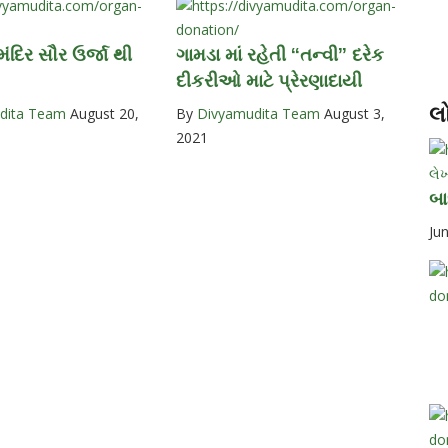
યમંદિર સૌર ઉર્જા થી
ગામડા માં રહેતી “તન્વી” દરેક
દીકરીઓ માટે પ્રેરણાદાયી
લ
dita Team
August 20,
By
Divyamudita Team
August 3,
2021
લેખ
બા
Ju