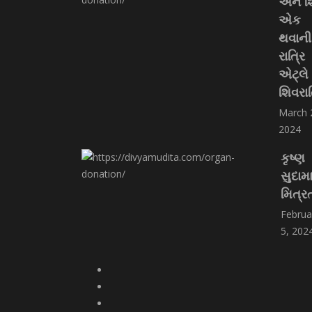
અને શ
એક
થવાની
રાત્રિ
એટ્લે
શિવરાત
March 
2024
કૃષ્ણ
સુદામ
મિત્ર
Februa
5, 202