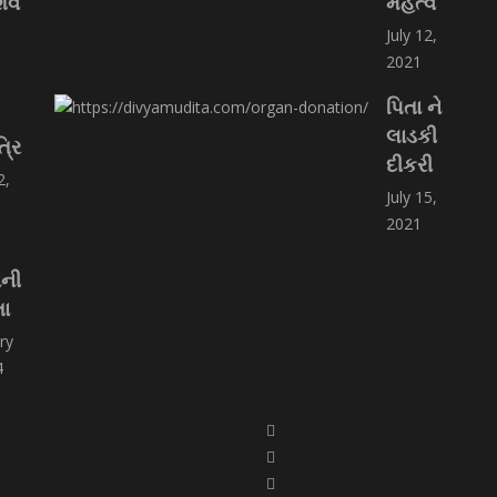
િવ
મહત્વ
July 12,
2021
પિતા ને
લાડકી
્રિ
દીકરી
2,
July 15,
2021
ાની
તા
ry
4