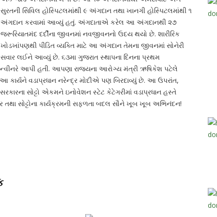
સુરતની સિવિલ હોસ્પિટલમાંથી ૯ અંગદાન તથા ખાનગી હોસ્પિટલમાંથી ૧
અંગદાન કરવામાં આવ્યું હતું. અંગદાતાએ કરેલ આ અંગદાનથી ૨૭
જરૂરિયાતમંદ દર્દીના જીવનમાં નવજીવનનો ઉદય થયો છે. શારીરિક
ખોડખાંપણથી પીડિત વ્યક્તિ માટે આ અંગદાન તેમના જીવનમાં સોનેરી
સવાર લઈને આવ્યું છે. ૬૩મા ગુજરાત સ્થાપના દિનના પ્રથમ
કન્વીનરે આપી હતી. આપણા રાજ્યના આરોગ્ય મંત્રી ઋષિકેશ પટેલે
લ આ કાર્યને વડાપ્રધાન નરેન્દ્ર મોદીએ પણ બિરદાવ્યું છે. આ ઉપરાંત,
ે સરકારના સોટ્ટો એકમને ઇનોવેશન સ્ટેટ કેટેગરીમાં વડાપ્રધાન હસ્તે
ાર તથા સોટ્ટોના કાર્યક્રમની સફળતા બદલ સૌને ખૂબ ખૂબ અભિનંદન!
ક