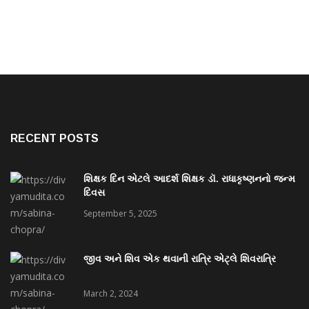
RECENT POSTS
શિક્ષક દિન એટલે આદર્શ શિક્ષક ડૉ. રાધાકૃષ્ણનનો જન્મ
દિવસ
September 5, 2025
જીવ અને શિવ એક થવાની રાત્રિ એટ્લે શિવરાત્રિ
March 2, 2024