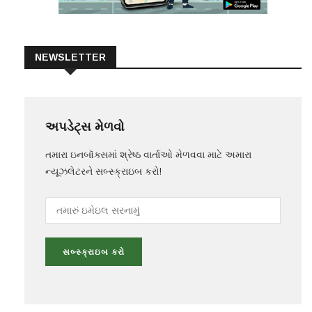
NEWSLETTER
અપડેટ્સ મેળવો
તમારા ઇનબૉક્સમાં શ્રેષ્ઠ વાર્તાઓ મેળવવા માટે અમારા
ન્યૂઝલેટરને સબ્સ્ક્રાઇબ કરો!