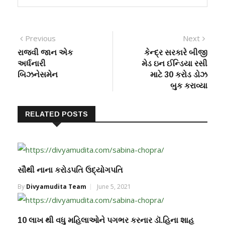
Previous
Next
રાજવી જાન એક
કેન્દ્ર સરકારે બીજી
અર્ધનારી
મેડ ઇન ઈન્ડિયા રસી
બિઝનેસમેન
માટે 30 કરોડ ડોઝ
બુક કરાવ્યા
RELATED POSTS
સૌથી નાના કરોડપતિ ઉદ્યોગપતિ
By
Divyamudita Team
June 5, 2021
10 લાખ થી વધુ મહિલાઓને પગભર કરનાર ડૉ.હિના શાહ