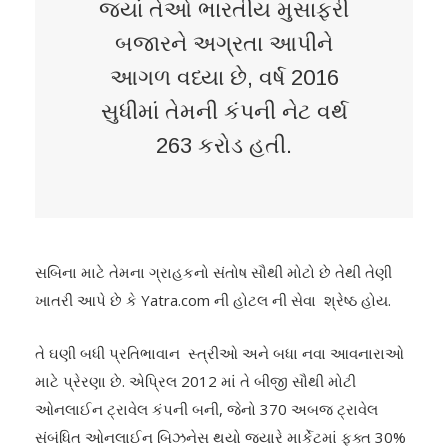
જ્યાં તેઓ ભારતીય મુસાફરી
બજારને અગ્રતા આપીને
આગળ વધ્યા છે, વર્ષ 2016
સુધીમાં તેમની કંપની નેટ વર્થ
263 કરોડ હતી.
સબિના માટે તેમના ગ્રાહકનો સંતોષ સૌથી મોટો છે તેથી તેણી
ખાતરી આપે છે કે Yatra.com ની હોટલ ની સેવા શ્રેષ્ઠ હોય.
તે ઘણી બધી પ્રતિભાવાન સ્ત્રીઓ અને બધા નવા આવનારાઓ
માટે પ્રેરણા છે. એપ્રિલ 2012 માં તે બીજી સૌથી મોટી
ઓનલાઈન ટ્રાવેલ કંપની બની, જેનો 370 અબજ ટ્રાવેલ
સંબંધિત ઓનલાઈન બિઝનેસ થયો જ્યારે માર્કેટમાં ફક્ત 30%