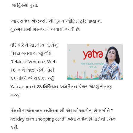
જ હિસ્સો હતો.
આ ટ્રાવેલ એજન્સી ની મુખ્ય ઓફિસ હરિયાણા ના
ગુરુગ્રામમાં શરૂઆત કરવામાં આવી છે.
ધીરે ધીરે તે ભારતીય લોકોનું
પ્રિય બનવા લાગ્યું.જેમાં
Relaince Venture, Web
18 અને Intel જેવી મોટી
કંપનીઓ એ રોકાણ કર્યું.
Yatra.com ને 28 મિલિયન અમેરિકન ડોલર જેટલું રોકાણ
મળ્યું.
તેમની સર્જનાત્મક નવીનતા થી એસબીઆઈ સાથે મળીને ”
holiday cum shopping card” જેવા નવીન વિચારોની રચના
કરી.