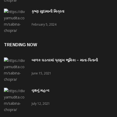
કૃષ્ણ સુદામાની મિત્રતા
February 5, 2024
TRENDING NOW
બાળક ઘડતરમાં પ્રમુખ ભૂમિકા – માતા-પિતાની
June 15, 2021
વૃક્ષનું મહત્વ
July 12, 2021