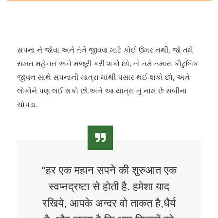
સપના ને જોવા અને તેને જીવવા માટે કોઈ ઉંમર નથી, જો તમે
સખત મહેનત અને મજૂરી કરી શકો છો, તો તમે તમારા કૌટુંબિક
જીવન સાથે સપનાની યાત્રા માંથી પસાર થઈ શકો છો, અને
લોકોને પણ લઈ શકો છો.અને આ યાત્રા નું નામ છે સબીના
ચોપડા.
“हर एक महान सपने की शुरुआत एक
स्वप्नद्रष्टा से होती है. हमेशा याद
रखिये, आपके अन्दर वो ताकत है,धैर्य