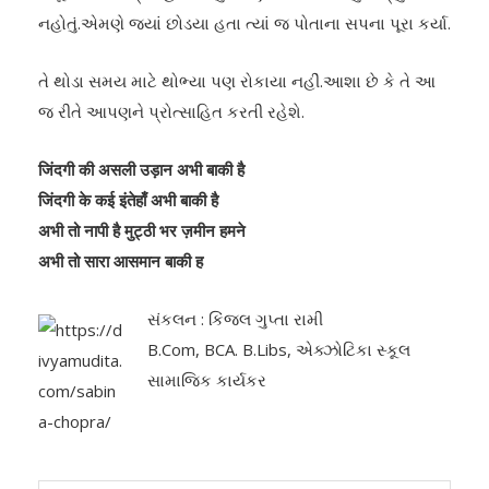
નહોતું.એમણે જ્યાં છોડયા હતા ત્યાં જ પોતાના સપના પૂરા કર્યા.
તે થોડા સમય માટે થોભ્યા પણ રોકાયા નહીં.આશા છે કે તે આ
જ રીતે આપણને પ્રોત્સાહિત કરતી રહેશે.
जिंदगी
की
असली
उड़ान
अभी
बाकी
है
जिंदगी
के
कई
इंतेहाँ
अभी
बाकी
है
अभी
तो
नापी
है
मुट्ठी
भर
ज़मीन
हमने
अभी
तो
सारा
आसमान
बाकी
ह
સંકલન : કિંજલ ગુપ્તા રામી
B.Com, BCA. B.Libs, એક્ઝોટિકા સ્કૂલ
સામાજિક કાર્યકર