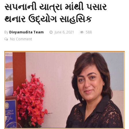
સપનાની યાત્રા માંથી પસાર
થનાર ઉદ્યોગ સાહસિક
By
Divyamudita Team
June 6, 2021
588
No Comment