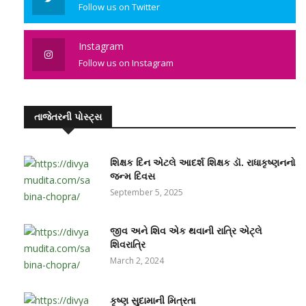
Follow us on Twitter
Instagram
Follow us on Instagram
તાજેતરની પોસ્ટ્સ
શિક્ષક દિન એટલે આદર્શ શિક્ષક ડૉ. રાધાકૃષ્ણનનો
જન્મ દિવસ
September 5, 2025
જીવ અને શિવ એક થવાની રાત્રિ એટ્લે
શિવરાત્રિ
March 2, 2024
કૃષ્ણ સુદામાની મિત્રતા