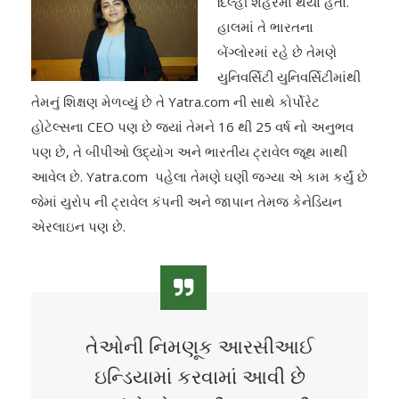
દિલ્હી શહેરમાં થયો હતો.
હાલમાં તે ભારતના
બેંગ્લોરમાં રહે છે તેમણે
યુનિવર્સિટી યુનિવર્સિટીમાંથી
તેમનું શિક્ષણ મેળવ્યું છે તે Yatra.com ની સાથે કોર્પોરેટ
હોટેલ્સના CEO પણ છે જ્યાં તેમને 16 થી 25 વર્ષ નો અનુભવ
પણ છે, તે બીપીઓ ઉદ્યોગ અને ભારતીય ટ્રાવેલ જૂથ માથી
આવેલ છે. Yatra.com પહેલા તેમણે ઘણી જગ્યા એ કામ કર્યું છે
જેમાં યુરોપ ની ટ્રાવેલ કંપની અને જાપાન તેમજ કેનેડિયન
એરલાઇન પણ છે.
તેઓની નિમણૂક આરસીઆઈ
ઇન્ડિયામાં કરવામાં આવી છે