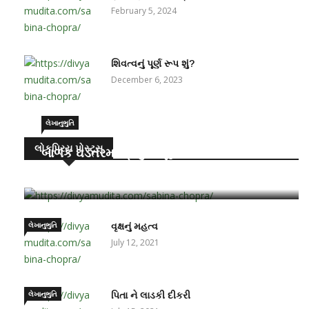
February 5, 2024
શિવત્વનું પૂર્ણ રૂપ શું?
December 6, 2023
લેખાનુભુતિ
લોકપ્રિય પોસ્ટ્સ
બાળક ઘડતરમાં પ્રમુખ ભૂમિકા – માતા-પિતાની
June 15, 2021
લેખાનુભુતિ
વૃક્ષનું મહત્વ
July 12, 2021
લેખાનુભુતિ
પિતા ને લાડકી દીકરી