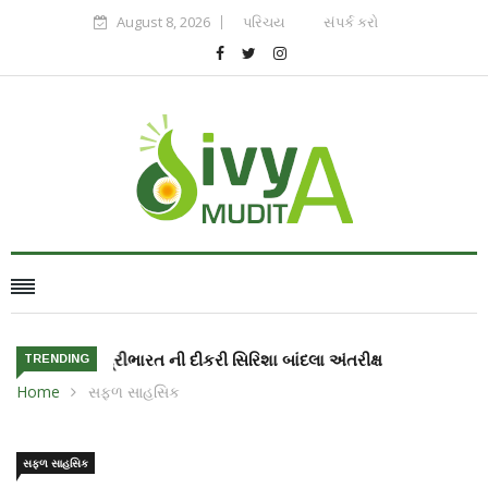
August 8, 2026
પરિચય
સંપર્ક કરો
ભારત ની દીકરી સિરિશા બાંદલા અંતરીક્ષ માં જશે
TRENDING
Home
સફળ સાહસિક
સફળ સાહસિક