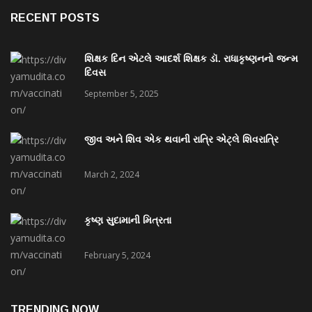
RECENT POSTS
શિક્ષક દિન એટલે આદર્શ શિક્ષક ડૉ. રાધાકૃષ્ણનનો જન્મ
દિવસ
September 5, 2025
જીવ અને શિવ એક થવાની રાત્રિ એટ્લે શિવરાત્રિ
March 2, 2024
કૃષ્ણ સુદામાની મિત્રતા
February 5, 2024
TRENDING NOW