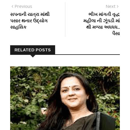
Previous
Next
સપનાની યાત્રા માંથી
ભીખ માંગતી વૃદ્ધ
પસાર થનાર ઉદ્યોગ
મહીલા ની ઝૂંપડી માં
સાહસિક
થી મળ્યા અધધધ..
પૈસા
RELATED POSTS