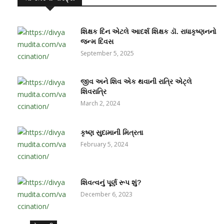
શિક્ષક દિન એટલે આદર્શ શિક્ષક ડૉ. રાધાકૃષ્ણનનો
જન્મ દિવસ
September 5, 2025
જીવ અને શિવ એક થવાની રાત્રિ એટ્લે
શિવરાત્રિ
March 2, 2024
કૃષ્ણ સુદામાની મિત્રતા
February 5, 2024
શિવત્વનું પૂર્ણ રૂપ શું?
December 6, 2023