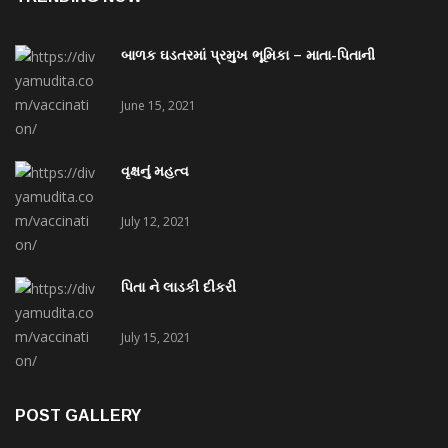
બાળક ઘડતરમાં પ્રમુખ ભૂમિકા – માતા-પિતાની
June 15, 2021
વૃક્ષનું મહત્વ
July 12, 2021
પિતા ને લાડકી દીકરી
July 15, 2021
POST GALLERY