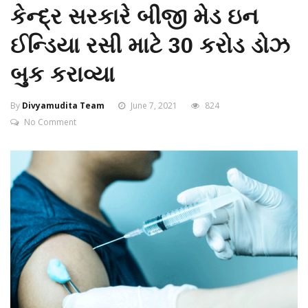
કેન્દ્ર સરકારે બીજી મેડ ઇન
ઈન્ડિયા રસી માટે 30 કરોડ ડોઝ
બુક કરાવ્યા
By
Divyamudita Team
June 7, 2021
824
No Comment