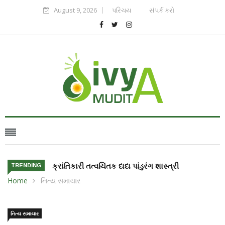
August 9, 2026
પરિચય
સંપર્ક કરો
ા પાંડુરંગ શાસ્ત્રી
ભારત ની દીકરી સિરિશા બાંદલા અંતરીક્ષ
TRENDING
માં જશે
Home
નિત્ય સમાચાર
નિત્ય સમાચાર