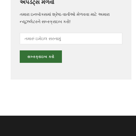
અપડેટ્સ મેળવો
તમારા ઇનબૉક્સમાં શ્રેષ્ઠ વાર્તાઓ મેળવવા માટે અમારા
ન્યૂઝલેટરને સબ્સ્ક્રાઇબ કરો!