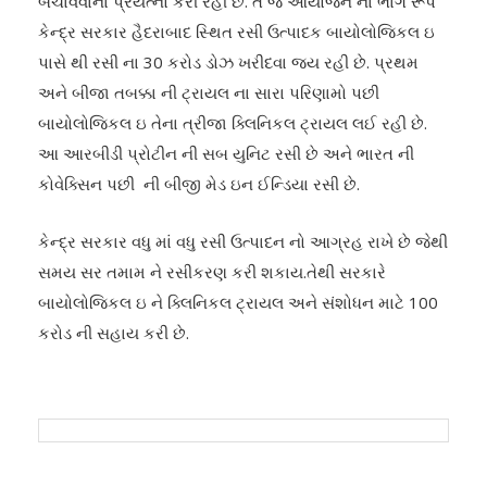
બચાવવાના પ્રયત્નો કરી રહી છે. તે જ આયોજન ના ભાગ રૂપે
કેન્દ્ર સરકાર હૈદરાબાદ સ્થિત રસી ઉત્પાદક બાયોલોજિકલ ઇ
પાસે થી રસી ના 30 કરોડ ડોઝ ખરીદવા જય રહી છે. પ્રથમ
અને બીજા તબક્કા ની ટ્રાયલ ના સારા પરિણામો પછી
બાયોલોજિકલ ઇ તેના ત્રીજા ક્લિનિકલ ટ્રાયલ લઈ રહી છે.
આ આરબીડી પ્રોટીન ની સબ યુનિટ રસી છે અને ભારત ની
કોવેક્સિન પછી ની બીજી મેડ ઇન ઈન્ડિયા રસી છે.
કેન્દ્ર સરકાર વધુ માં વધુ રસી ઉત્પાદન નો આગ્રહ રાખે છે જેથી
સમય સર તમામ ને રસીકરણ કરી શકાય.તેથી સરકારે
બાયોલોજિકલ ઇ ને ક્લિનિકલ ટ્રાયલ અને સંશોધન માટે 100
કરોડ ની સહાય કરી છે.