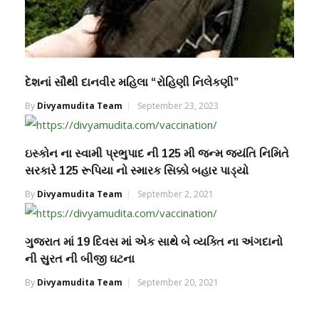
દેશનાં સૌથી દાનવીર મહિલા “રોહિણી નિલેકણી”
By
Divyamudita Team
September 23, 2023
ઇસ્કોન ના સ્વામી પ્રભુપાદ ની 125 મી જન્મ જયંતિ નિમિતે
સરકારે 125 રૂપિયા નો સ્મારક સિક્કો બહાર પાડ્યો
By
Divyamudita Team
September 2, 2021
ગુજરાત માં 19 દિવસ માં એક સાથે બે વ્યક્તિ ના અંગદાનો
ની સુરત ની બીજી ઘટના
By
Divyamudita Team
September 20, 2021