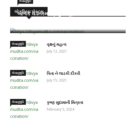
લેખાનુભુતિ
લોકપ્રિય પોસ્ટ્સ
બાળક ઘડતરમાં પ્રમુખ ભૂમિકા – માતા-પિતાની
June 15, 2021
લેખાનુભુતિ
વૃક્ષનું મહત્વ
July 12, 2021
લેખાનુભુતિ
પિતા ને લાડકી દીકરી
July 15, 2021
લેખાનુભુતિ
કૃષ્ણ સુદામાની મિત્રતા
February 5, 2024