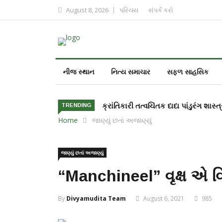
August 8, 2026
પરિચય
સંપર્ક કરો
નીજ સ્થાન
નિત્ય સમાચાર
સફળ સાહસિક
ક્રાંતિકારી તત્વચિંતક દાદા પાંડુરંગ શાસ્ત્
TRENDING
Home
જાણ્યું છતાં અજાણ્યું
જાણ્યું છતાં અજાણ્યું
“Manchineel” વૃક્ષ એ વિ
By
Divyamudita Team
August 6, 2021
985