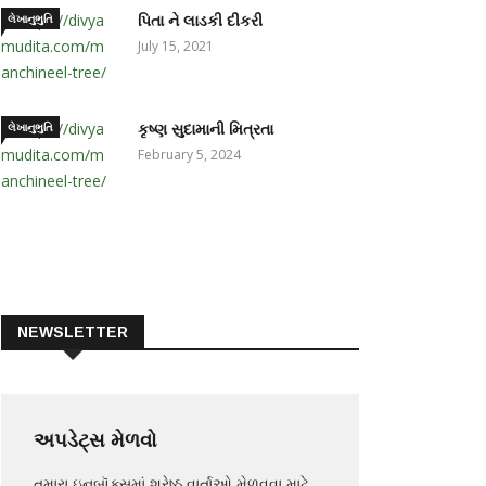
લેખાનુભુતિ
પિતા ને લાડકી દીકરી
July 15, 2021
લેખાનુભુતિ
કૃષ્ણ સુદામાની મિત્રતા
February 5, 2024
NEWSLETTER
અપડેટ્સ મેળવો
તમારા ઇનબૉક્સમાં શ્રેષ્ઠ વાર્તાઓ મેળવવા માટે