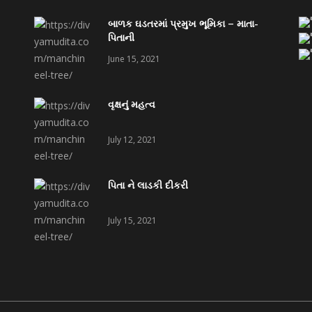
બાળક ઘડતરમાં પ્રમુખ ભૂમિકા – માતા-
પિતાની
June 15, 2021
વૃક્ષનું મહત્વ
July 12, 2021
પિતા ને લાડકી દીકરી
July 15, 2021