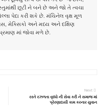
ુમાંથી છૂટી ને બને છે અને જો તે ત્વચા
લ્લા પેદા કરી શકે છે. મંચિનેલ વૃક્ષ મૂળ
ાસ, મેક્સિકો અને મધ્ય અને દક્ષિણ
પ્રમાણ માં જોવા મળે છે.
Next
રસ્તે રઝળતા વૃધ્ધો ની સેવા કરી ને સમાજ માં
પ્રેરણાદાયી કામ કરનાર યુવાન