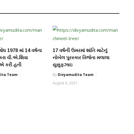
ધ 1978 માં 14 વર્ષના
17 વર્ષની ઉમરમાં શાંતિ માટેનું
કરા વી.એ.શિવા
નોબેલ પુરસ્કાર વિજેતા મલાલા
ઇએ કરી હતી
યુસુફઝાઇ
ita Team
By
Divyamudita Team
August 6, 2021