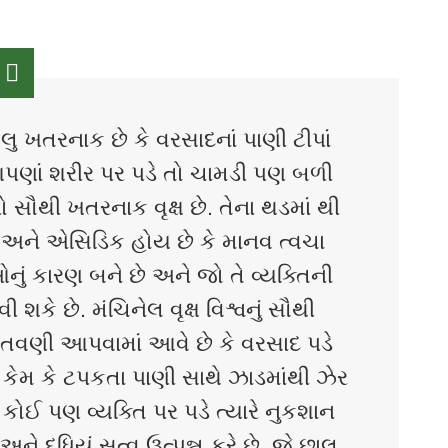
ટલુ ખતરનાક છે કે વરસાદનાં પાણી ટીપાં
પણાં શરીર પર પડે તો ચામડી પણ બળી
નો સૌથી ખતરનાક વૃક્ષ છે. તેના થડમાં થી
 અને એસિડિક હોય છે કે માનવ ત્વચા
નું કારણ બને છે અને જો તે વ્યક્તિની
 શકે છે. મંચિનેલ વૃક્ષ વિશ્વનું સૌથી
ચેતવણી આપવામાં આવે છે કે વરસાદ પડે
ં, કેમ કે ટપકતા પાણી સાથે ઝાડમાંથી ઝેર
 કોઈ પણ વ્યક્તિ પર પડે ત્યારે નુકશાન
ે દૂધિયું સત્વ ઉત્પન્ન કરે છે જે છાલ,