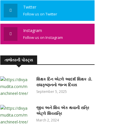
Twitter
Follow us on Twitter
Instagram
Follow us on Instagram
તાજેતરની પોસ્ટ્સ
શિક્ષક દિન એટલે આદર્શ શિક્ષક ડૉ.
રાધાકૃષ્ણનનો જન્મ દિવસ
September 5, 2025
જીવ અને શિવ એક થવાની રાત્રિ
એટ્લે શિવરાત્રિ
March 2, 2024