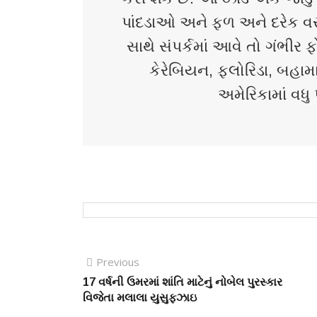
પાંદડાઓ અને ફળ અને દરેક વસ્ત
સાથે સંપર્કમાં આવે તો ગંભીર ફો
કેરેબિયન, ફ્લોરિડા, બહામ
અમેરિકામાં વધુ 
Previous
17 વર્ષની ઉમરમાં શાંતિ માટેનું નોબેલ પુરસ્કાર
વિજેતા મલાલા યુસુફઝાઇ