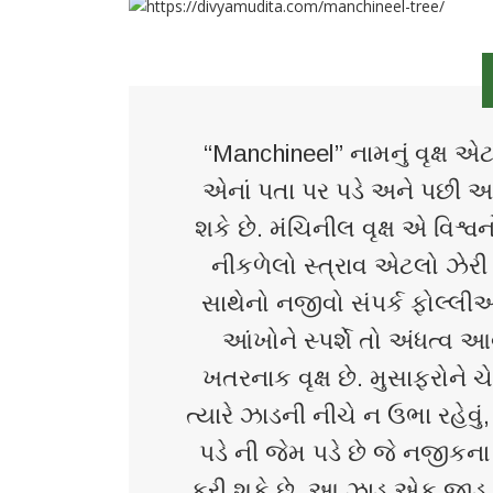
“Manchineel” નામનું વૃક્ષ એ
એનાં પતા પર પડે અને પછી આ
શકે છે. મંચિનીલ વૃક્ષ એ વિશ્વ
નીકળેલો સ્ત્રાવ એટલો ઝેરી
સાથેનો નજીવો સંપર્ક ફોલ્લીઓ
આંખોને સ્પર્શે તો અંધત્વ આવી
ખતરનાક વૃક્ષ છે. મુસાફરોને 
ત્યારે ઝાડની નીચે ન ઉભા રહેવુ
પડે ની જેમ પડે છે જે નજીકના
કરી શકે છે. આ ઝાડ એક જાડુ અન