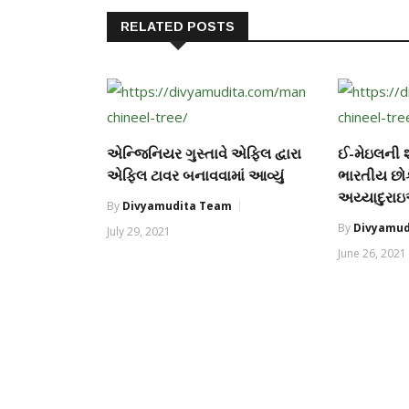
RELATED POSTS
એન્જિનિયર ગુસ્તાવે એફિલ દ્વારા
ઈ-મેઇલની શો
એફિલ ટાવર બનાવવામાં આવ્યું
ભારતીય છો
અય્યાદુરા
By
Divyamudita Team
By
Divyamud
July 29, 2021
June 26, 2021