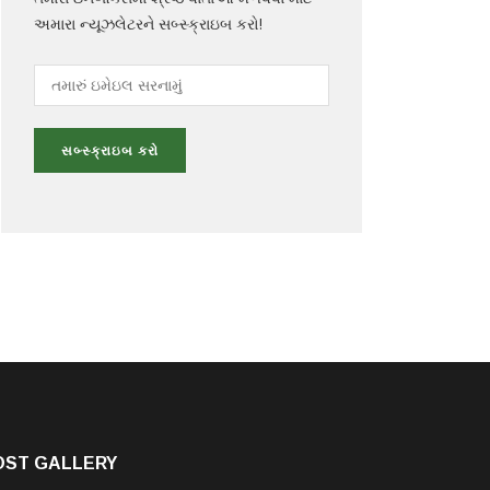
અમારા ન્યૂઝલેટરને સબ્સ્ક્રાઇબ કરો!
OST GALLERY