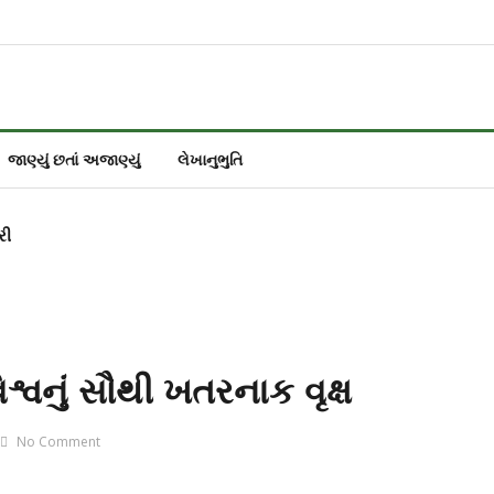
જાણ્યું છતાં અજાણ્યું
લેખાનુભુતિ
રી
શ્વનું સૌથી ખતરનાક વૃક્ષ
No Comment