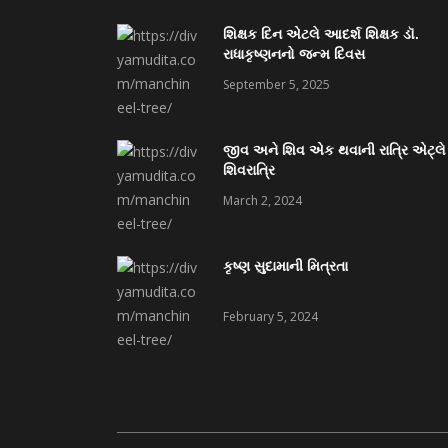
શિક્ષક દિન એટલે આદર્શ શિક્ષક ડૉ.
રાધાકૃષ્ણનનો જન્મ દિવસ
September 5, 2025
જીવ અને શિવ એક થવાની રાત્રિ એટ્લે
શિવરાત્રિ
March 2, 2024
કૃષ્ણ સુદામાની મિત્રતા
February 5, 2024