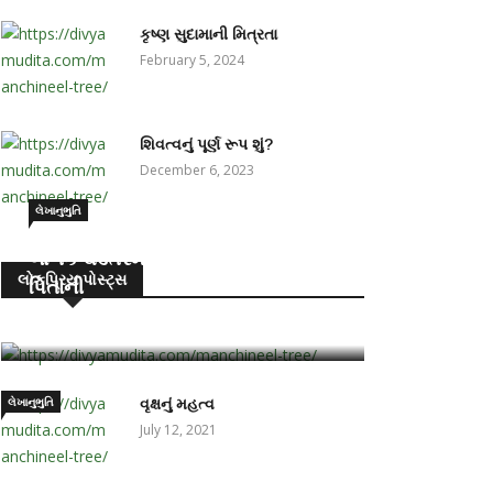
કૃષ્ણ સુદામાની મિત્રતા
February 5, 2024
શિવત્વનું પૂર્ણ રૂપ શું?
December 6, 2023
લેખાનુભુતિ
બાળક ઘડતરમાં પ્રમુખ ભૂમિકા – માતા-
લોકપ્રિય પોસ્ટ્સ
પિતાની
June 15, 2021
લેખાનુભુતિ
વૃક્ષનું મહત્વ
July 12, 2021