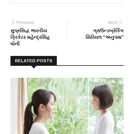
Previous
Next
સુપ્રસિદ્ધ ભારતીય
ગ્રાઉન્ડબ્રેકિંગ
ક્રિકેટર મહેન્દ્રસિંહ
સિરિયલ “અનુપમા”
ધોની
RELATED POSTS