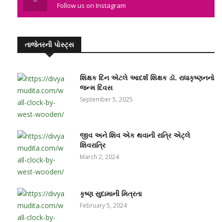
Follow us on Instagram
તાજેતરની પોસ્ટ્સ
શિક્ષક દિન એટલે આદર્શ શિક્ષક ડૉ. રાધાકૃષ્ણનનો
જન્મ દિવસ
September 5, 2025
જીવ અને શિવ એક થવાની રાત્રિ એટ્લે
શિવરાત્રિ
March 2, 2024
કૃષ્ણ સુદામાની મિત્રતા
February 5, 2024