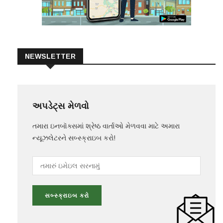
NEWSLETTER
અપડેટ્સ મેળવો
તમારા ઇનબૉક્સમાં શ્રેષ્ઠ વાર્તાઓ મેળવવા માટે અમારા
ન્યૂઝલેટરને સબ્સ્ક્રાઇબ કરો!