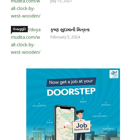
July 15, 2021
લેખાનુભુતિ
કૃષ્ણ સુદામાની મિત્રતા
February 5, 2024