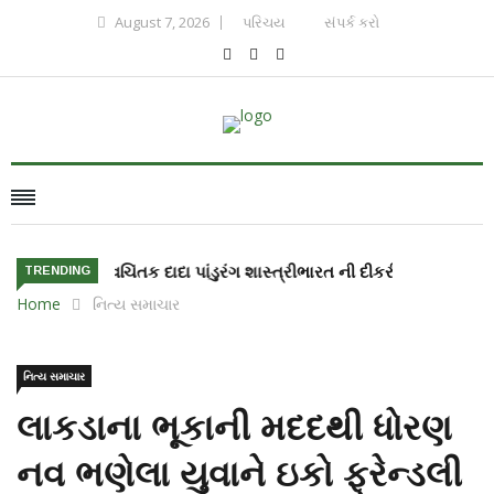
August 7, 2026
પરિચય
સંપર્ક કરો
ભારત ની દીકરી સિરિશા બાંદલા અંતરીક્ષ માં જશે
TRENDING
Home
નિત્ય સમાચાર
નિત્ય સમાચાર
લાકડાના ભૂકાની મદદથી ધોરણ
નવ ભણેલા યુવાને ઇકો ફ્રેન્ડલી