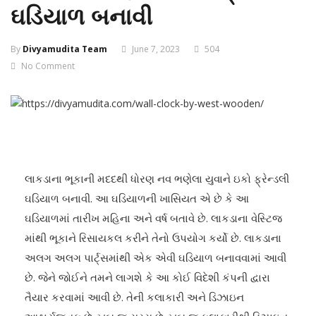
ઘડિયાળ બનાવી
By
Divyamudita Team
June 7, 2023
504
No Comment
લાકડાના ભૂકાની મદદથી ધોરણ નવ ભણેલા યુવાને ઇકો ફ્રેન્ડલી
ઘડિયાળ બનાવી. આ ઘડિયાળની ખાસિયત એ છે કે આ
ઘડિયાળમાં તારીખ મહિના અને વર્ષ બતાવે છે. લાકડાના વેસ્ટિજ
માંથી ભૂકાને રિસાયકલ કરીને તેનો ઉપયોગ કર્યો છે. લાકડાના
અલગ અલગ પાર્ટ્સમાંથી એક એવી ઘડિયાળ બનાવવામાં આવી
છે. જેને જોઈને તમને લાગશે કે આ કોઈ વિદેશી કંપની દ્વારા
તૈયાર કરવામાં આવી છે. તેની કલાકારી અને ડિઝાઇન