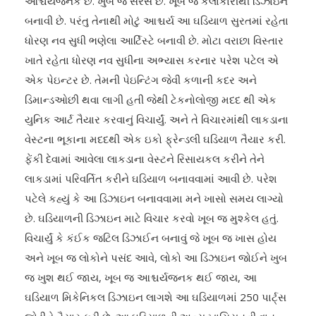
આશ્ચર્યજનક છે. ખુબ જ સરસ છે. ખૂબ જ કલાકારીથી ડિઝાઇન
બનાવી છે. પરંતુ તેનાથી મોટું આશ્ચર્ય આ ઘડિયાળ સુરતમાં રહેતા
ધોરણ નવ સુધી ભણેલા આર્ટિસ્ટે બનાવી છે. મોટા વરાછા વિસ્તાર
ખાતે રહેતા ધોરણ નવ સુધીના અભ્યાસ કરનાર પરેશ પટેલ એ
એક પેઇન્ટર છે. તેમની પેઇન્ટિંગ જેવી કળાની કદર અને
ડિમાન્ડઓછી થવા લાગી હતી જેથી ટેકનોલોજી મદદ થી એક
યુનિક આર્ટ તૈયાર કરવાનું વિચાર્યું. અને તે વિચારમાંથી લાકડાના
વેસ્ટના ભૂકાના મદદથી એક ઇકો ફ્રેન્ડલી ઘડિયાળ તૈયાર કરી.
ફેંકી દેવામાં આવેલા લાકડાના વેસ્ટને રિસાયકલ કરીને તેને
લાકડામાં પરિવર્તિત કરીને ઘડિયાળ બનાવવામાં આવી છે. પરેશ
પટેલે કહ્યું કે આ ડિઝાઇન બનાવવામા મને ખાસો સમય લાગ્યો
છે. ઘડિયાળની ડિઝાઇન માટે વિચાર કરવો ખૂબ જ મુશ્કેલ હતું.
વિચાર્યું કે કંઈક જટિલ ડિઝાઈન બનાવું જે ખૂબ જ ખાસ હોય
અને ખૂબ જ લોકોને પસંદ આવે, લોકો આ ડિઝાઇન જોઈને ખુબ
જ ખુશ થઈ જાય, ખૂબ જ આશ્ચર્યજનક થઈ જાય, આ
ઘડિયાળ મિકેનિકલ ડિઝાઇન લાગશે આ ઘડિયાળમાં 250 પાર્ટ્સ