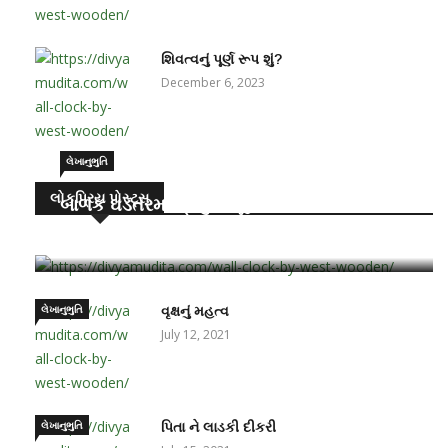
શિવત્વનું પૂર્ણ રૂપ શું?
December 6, 2023
લેખાનુભુતિ
લોકપ્રિય પોસ્ટ્સ
બાળક ઘડતરમાં પ્રમુખ ભૂમિકા – માતા-પિતાની
June 15, 2021
લેખાનુભુતિ
વૃક્ષનું મહત્વ
July 12, 2021
લેખાનુભુતિ
પિતા ને લાડકી દીકરી