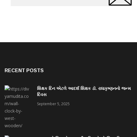
RECENT POSTS
શિક્ષક દિન એટલે આદર્શ શિક્ષક ડૉ. રાધાકૃષ્ણનનો જન્મ
દિવસ
September 5, 2025