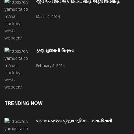
જીવ અને શિવ એક થવાની રાત્રિ એટ્લે શિવરાત્રિ
March 2, 2024
કૃષ્ણ સુદામાની મિત્રતા
February 5, 2024
TRENDING NOW
બાળક ઘડતરમાં પ્રમુખ ભૂમિકા – માતા-પિતાની