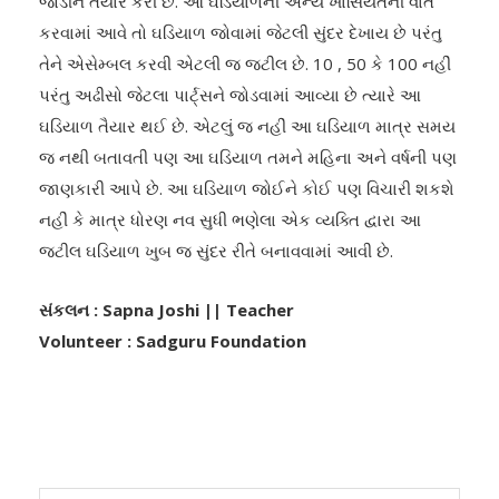
જોડીને તૈયાર કરી છે. આ ઘડિયાળની અન્ય ખાસિયતની વાત
કરવામાં આવે તો ઘડિયાળ જોવામાં જેટલી સુંદર દેખાય છે પરંતુ
તેને એસેમ્બલ કરવી એટલી જ જટીલ છે. 10 , 50 કે 100 નહીં
પરંતુ અઢીસો જેટલા પાર્ટ્સને જોડવામાં આવ્યા છે ત્યારે આ
ઘડિયાળ તૈયાર થઈ છે. એટલું જ નહીં આ ઘડિયાળ માત્ર સમય
જ નથી બતાવતી પણ આ ઘડિયાળ તમને મહિના અને વર્ષની પણ
જાણકારી આપે છે. આ ઘડિયાળ જોઈને કોઈ પણ વિચારી શકશે
નહીં કે માત્ર ધોરણ નવ સુધી ભણેલા એક વ્યક્તિ દ્વારા આ
જટીલ ઘડિયાળ ખુબ જ સુંદર રીતે બનાવવામાં આવી છે.
સંકલન : Sapna Joshi || Teacher
Volunteer : Sadguru Foundation