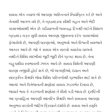
સમય એક ખ્યાલ જે આપણા અસ્તિત્વને નિયંત્રિત કરે છે અને
તેનાથી આગળ વધે છે, તે બ્રહ્માંડના સૌથી ગહન અને ભેદી
પાસાઓમાંથી એક છે. ઘડિયાળની લયબદ્ધ ટિકથી લઈને વિશાળ
બ્રહ્માંડ ચક્ર સુધી સમય આપણા જીવનના દરેક પાસાઓમાં
ફેલાયેલો છે, આપણી ધારણાઓ, અનુભવો અને વિશ્વની સમજને
આકાર આપે છે. જો કે સમય એક સરખો ક્યારેય ચાલતો
નથી.તે વિવિધ સંદર્ભોમાં જુદી જુદી રીતે પ્રગટ થાય છે, તેના
બહુપક્ષીય સ્વભાવની ઝલક આપે છે. સમય વિશેની આપણી
ધારણા નજીવી હોઈ શકે છે, જે લાગણીઓ, ધ્યાન અને
સાંસ્કૃતિક સ્થિતિ જેવા વિવિધ પરિબળોથી પ્રભાવિત થઈ શકે છે.
આનંદ અને ઉત્તેજનાની ક્ષણોમાં સમય ઝડપભેર દેખાય છે,
જ્યારે ભય કે કંટાળાની ક્ષણોમાં તે ધીમો પડી જાય છે. દ્રષ્ટિની
આ પ્રવાહિતા આપણી આંતરિક સ્થિતિ અને સમયના આપણા
અનુભવ વચ્ચેની જટિલ ક્રિયાને દર્શાવે છે. સમય અને સ્મૃતિ