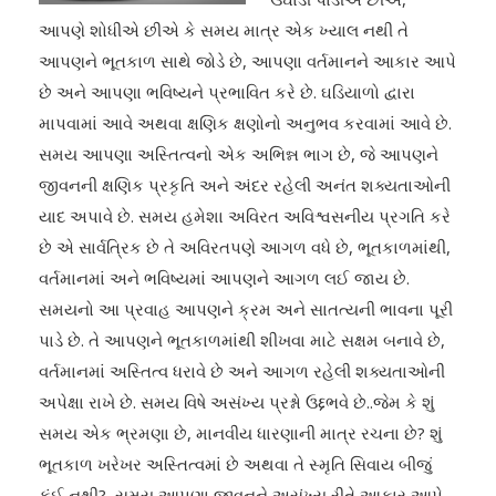
આપણે શોધીએ છીએ કે સમય માત્ર એક ખ્યાલ નથી તે
આપણને ભૂતકાળ સાથે જોડે છે, આપણા વર્તમાનને આકાર આપે
છે અને આપણા ભવિષ્યને પ્રભાવિત કરે છે. ઘડિયાળો દ્વારા
માપવામાં આવે અથવા ક્ષણિક ક્ષણોનો અનુભવ કરવામાં આવે છે.
સમય આપણા અસ્તિત્વનો એક અભિન્ન ભાગ છે, જે આપણને
જીવનની ક્ષણિક પ્રકૃતિ અને અંદર રહેલી અનંત શક્યતાઓની
યાદ અપાવે છે. સમય હમેશા અવિરત અવિશ્વસનીય પ્રગતિ કરે
છે એ સાર્વત્રિક છે તે અવિરતપણે આગળ વધે છે, ભૂતકાળમાંથી,
વર્તમાનમાં અને ભવિષ્યમાં આપણને આગળ લઈ જાય છે.
સમયનો આ પ્રવાહ આપણને ક્રમ અને સાતત્યની ભાવના પૂરી
પાડે છે. તે આપણને ભૂતકાળમાંથી શીખવા માટે સક્ષમ બનાવે છે,
વર્તમાનમાં અસ્તિત્વ ધરાવે છે અને આગળ રહેલી શક્યતાઓની
અપેક્ષા રાખે છે. સમય વિષે અસંખ્ય પ્રશ્નો ઉદ્દભવે છે..જેમ કે શું
સમય એક ભ્રમણા છે, માનવીય ધારણાની માત્ર રચના છે? શું
ભૂતકાળ ખરેખર અસ્તિત્વમાં છે અથવા તે સ્મૃતિ સિવાય બીજું
કંઈ નથી? સમય આપણા જીવનને અસંખ્ય રીતે આકાર આપે