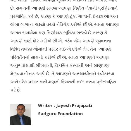
છે. સમયની આપણી સમજ આપણા નિર્ણય લેવાની પ્રક્રિયાને
પ્રભાવિત કરે છે, કારણ કે આપણે ટૂંકા ગાળાની ઈચ્છાઓ અને
લાંબા ગાળાના લક્ષ્યો વચ્ચે નેવિગેટ કરીએ છીએ. સમય આપણા
અંગત સંબંધોમાં પણ નિર્ણાયક ભૂમિકા ભજવે છે કારણ કે
આપણે ક્ષણો શેર કરીએ છીએ. જેમ જેમ આપણે જીવનના
વિવિધ તબક્કાઓમાંથી પસાર થઈએ છીએ તેમ તેમ આપણે
પરિવર્તનનો સામનો કરીએ છીએ. સમય આપણને આપણા
અનુભવોમાંથી શીખવાની, વિકસિત કરવાની અને શાણપણ
મેળવવાની તક આપે છે. તે આપણને અસ્થાયીતાને સ્વીકારવા
અને દરેક પસાર થતી ક્ષણની કિંમતની કદર કરવા પ્રોત્સાહિત
કરે છે.
Writer : Jayesh Prajapati
Sadguru Foundation