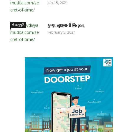
July 15, 2021
લેખાનુભુતિ
કૃષ્ણ સુદામાની મિત્રતા
February 5, 2024