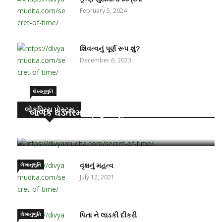
February 5, 2024
શિવત્વનું પૂર્ણ રૂપ શું?
December 6, 2023
લેખાનુભુતિ
લોકપ્રિય પોસ્ટ્સ
બાળક ઘડતરમાં પ્રમુખ ભૂમિકા – માતા-પિતાની
June 15, 2021
લેખાનુભુતિ
વૃક્ષનું મહત્વ
July 12, 2021
લેખાનુભુતિ
પિતા ને લાડકી દીકરી