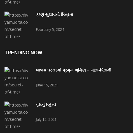
કૃષ્ણ સુદામાની મિત્રતા
February 5, 2024
TRENDING NOW
બાળક ઘડતરમાં પ્રમુખ ભૂમિકા – માતા-પિતાની
June 15, 2021
વૃક્ષનું મહત્વ
July 12, 2021