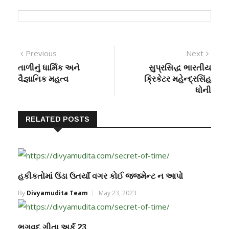
Previous
Next
તાળીનું ધાર્મિક અને
સુપ્રસિદ્ધ ભારતીય
વૈજ્ઞાનિક મહત્વ
ક્રિકેટર મહેન્દ્રસિંહ
ધોની
RELATED POSTS
હકીકતોમાં ઉંડા ઉતર્યા વગર કોઈ જજમેન્ટ ન આપો
By
Divyamudita Team
May 23, 2023
ભગવદ્ ગીતા અર્ક 23