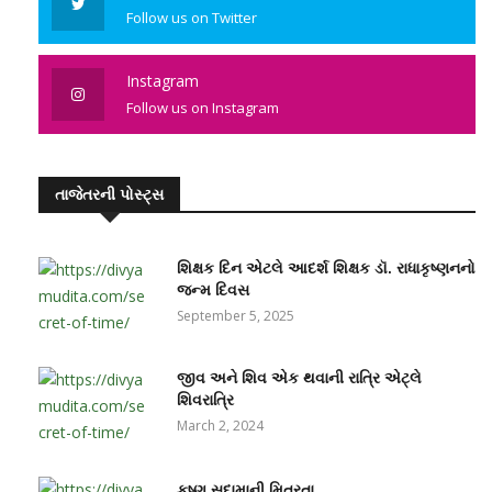
Follow us on Twitter
Instagram
Follow us on Instagram
તાજેતરની પોસ્ટ્સ
શિક્ષક દિન એટલે આદર્શ શિક્ષક ડૉ. રાધાકૃષ્ણનનો
જન્મ દિવસ
September 5, 2025
જીવ અને શિવ એક થવાની રાત્રિ એટ્લે
શિવરાત્રિ
March 2, 2024
કૃષ્ણ સુદામાની મિત્રતા