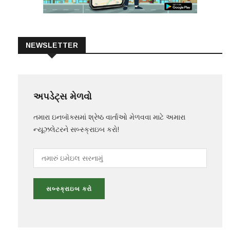
NEWSLETTER
અપડેટ્સ મેળવો
તમારા ઇનબૉક્સમાં શ્રેષ્ઠ વાર્તાઓ મેળવવા માટે અમારા
ન્યૂઝલેટરને સબ્સ્ક્રાઇબ કરો!