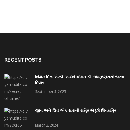
RECENT POSTS
શિક્ષક દિન એટલે આદર્શ શિક્ષક ડૉ. રાધાકૃષ્ણનનો જન્મ
દિવસ
September 5, 2025
જીવ અને શિવ એક થવાની રાત્રિ એટ્લે શિવરાત્રિ
March 2, 2024