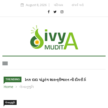
August 8, 2026
પરિચય
સંપર્ક કરો
ભારત ની દીકરી સિરિશા બાંદલા અંતરીક્ષ માં જશે
TRENDING
Home
લેખાનુભુતિ
લેખાનુભુતિ