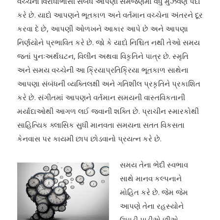
વચ્ચેનો વિરોધાભાસી સંબંધ આપણી સમજણમાં વધુ મુંઝવણ પેદા
કરે છે. યાદો આપણને ભૂતકાળ અને વર્તમાન વચ્ચેના અંતરને દૂર
કરવા દે છે, આપણી ઓળખને આકાર આપે છે અને આપણા
નિર્ણયોને પ્રભાવિત કરે છે. જો કે યાદો નિશ્ચિત નથી તેઓ સમય
જતાં પુનઃઅર્થઘટન, વિલીન અથવા વિકૃતિને પાત્ર છે. સ્મૃતિ
અને સમય વચ્ચેની આ ક્રિયાપ્રતિક્રિયા ભૂતકાળ સાથેના
આપણા સંબંધની વ્યક્તિલક્ષી અને ગતિશીલ પ્રકૃતિને પ્રકાશિત
કરે છે. સંગીતમાં આપણને વર્તમાન સમયની વાસ્તવિકતાની
મર્યાદાઓથી આગળ લઈ જવાની શક્તિ છે. પ્રાચીન સ્મારકોથી
સાહિત્યિક ક્લાસિક સુધી માનવતા સમયના સતત વિકસતા
કેનવાસ પર કાયમી છાપ છોડવાનો પ્રયત્ન કરે છે.
સમય તેના ભેદી સ્વભાવ
સાથે માનવ કલ્પનાને
મોહિત કરે છે. જેમ જેમ
આપણે તેના રહસ્યોને
ઉઘાડી પાડીએ છીએ,