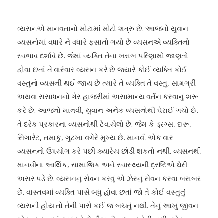
વ્યસનએ માનવતાનો મોટામાં મોટો શત્રુ છે. આજનો યુવાન
વ્યસનોમાં વધારે ને વધારે ફસાતો ગયો છે વ્યસનએ વ્યક્તિનો
સ્વભાવ દર્શાવે છે. જેમાં વ્યક્તિ તેના ખરાબ પરિણામો જાણતો
હોવા છતાં તે વારંવાર વ્યસન કરે છે જ્યારે કોઈ વ્યક્તિ કોઈ
વસ્તુનો વ્યસની થઈ જાય છે ત્યારે તે વ્યક્તિ તે વસ્તુ, સામગ્રી
અથવા સંસાધનનો ગેર હાજરીમાં અસામાન્ય વર્તન કરવાનું શરૂ
કરે છે. આજનો માનવી, યુવાન અનેક વ્યસનોથી ઘેરાઈ ગયો છે.
તે દરેક પ્રકારના વ્યસનોથી ટેવાયેલો છે. જેમ કે ડ્રગ્સ, દારૂ,
સિગારેટ, તમાકુ, ગુટખા વગેરે મુખ્ય છે. માનવી એક વાર
વ્યસનનો ઉપયોગ કરે પછી ક્યારેય છોડી શકતો નથી. વ્યસનથી
માનવીના આર્થિક, સામાજિક અને સ્વાસ્થ્યની દ્રષ્ટિએ ઘેરી
અસર પડે છે. વ્યસનનું સેવન કરવું એ ઝેરનું સેવન કરવા બરાબર
છે. વાસ્તવમાં વ્યક્તિ પાસે બધુ હોવા છતાં જો તે કોઈ વસ્તુનું
વ્યસની હોય તો તેની પાસે કઈ જ બચતું નથી. તેનું આખું જીવન