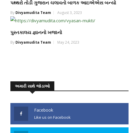
પથ્થરો તોડી ગુજરાન ચલાવતો બાળક આઇએએસ બન્યો
By
Divyamudita Team
August 3, 2023
પુસ્તકાલય જ્ઞાનનો ખજાનો
By
Divyamudita Team
May 24, 2023
અમારી સાથે જોડાઓ
Facebook
Like us on Facebook