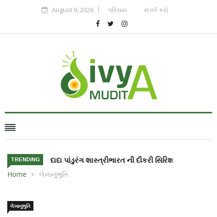
August 9, 2026
પરિચય
સંપર્ક કરો
ભારત ની દીકરી સિરિશા બાંદલા અંતરીક્ષ માં જશે
TRENDING
Home
લેખાનુભુતિ
લેખાનુભુતિ