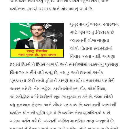
એક વ્યસનમાં જતું રહે છે. પૈસાની બચત રહેતી નથી, એક
વ્યક્તિના કારણે ઘરમાં બધાને ભોગવવાનું આવે છે.
ધુમ્રપાનનું વ્યસન સ્વાસ્થય
માટે ખૂબ જ હાનિકારક છે
વ્યસનની મોજ માણતા
લોકો પોતાના સ્વાસ્થ્યનો
વિચાર કરતા નથી. આપણા
દેશમાં દિવસે ને દિવસે બાળકો અને સ્ત્રીઓમાં વ્યસનનું પ્રમાણ
ચિંતાજનક રીતે વધી રહ્યું છે, તમાકુ અને દારૂમાં અનેક
પ્રકારના ઝેરી તત્વો હોવાને કારણે માનવીના સ્વાસ્થ્ય પર ઘેરી
અસર કરે છે. તેમાં રહેલા કાર્બનમોનોક્સાઈડ, એમોનિયા,
આલ્કોહોલ વગેરે શરીરને ખૂબ જ નુકશાન કરે છે. જેમાં સૌથી
વધુ નુકશાન ફેફસા અને લીવર પર થાય છે. વ્યસનની અસરથી
વ્યક્તિ પોતાની બુધ્ધિ ગુમાવે છે વ્યક્તિ તેના શુભચિંતકો પાસે
ખરાબ વર્તન કરે છે. વ્યસની વ્યક્તિ માનસિક તાણ અનુભવે છે.
વ્યસની ને કેન્સર અને હ્રદય રોગ જેવા રોગો શરૂ થાય છે તેઓ