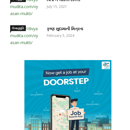
July 15, 2021
લેખાનુભુતિ
કૃષ્ણ સુદામાની મિત્રતા
February 5, 2024