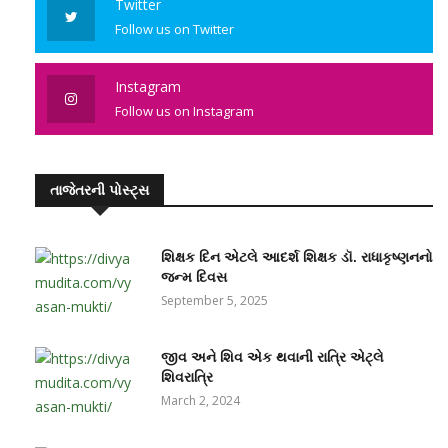
Twitter
Follow us on Twitter
Instagram
Follow us on Instagram
તાજેતરની પોસ્ટ્સ
શિક્ષક દિન એટલે આદર્શ શિક્ષક ડૉ. રાધાકૃષ્ણનનો
જન્મ દિવસ
September 5, 2025
જીવ અને શિવ એક થવાની રાત્રિ એટ્લે
શિવરાત્રિ
March 2, 2024