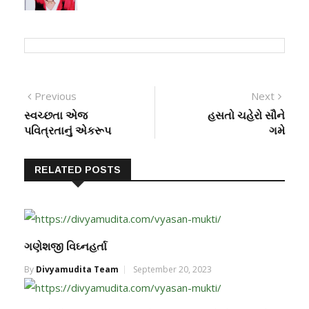
Previous
Next
સ્વચ્છતા એજ
હસતો ચહેરો સૌને
પવિત્રતાનું એકરૂપ
ગમે
RELATED POSTS
ગણેશજી વિઘ્નહર્તા
By
Divyamudita Team
September 20, 2023