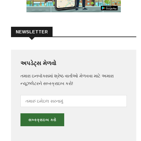
NEWSLETTER
અપડેટ્સ મેળવો
તમારા ઇનબૉક્સમાં શ્રેષ્ઠ વાર્તાઓ મેળવવા માટે અમારા
ન્યૂઝલેટરને સબ્સ્ક્રાઇબ કરો!