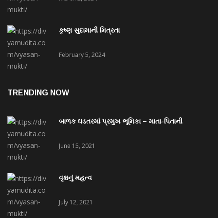
કૃષ્ણ સુદામાની મિત્રતા
February 5, 2024
TRENDING NOW
બાળક ઘડતરમાં પ્રમુખ ભૂમિકા – માતા-પિતાની
June 15, 2021
વૃક્ષનું મહત્વ
July 12, 2021