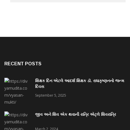
RECENT POSTS
શિક્ષક દિન એટલે આદર્શ શિક્ષક ડૉ. રાધાકૃષ્ણનનો જન્મ
દિવસ
September 5, 2025
જીવ અને શિવ એક થવાની રાત્રિ એટ્લે શિવરાત્રિ
March 2, 2024