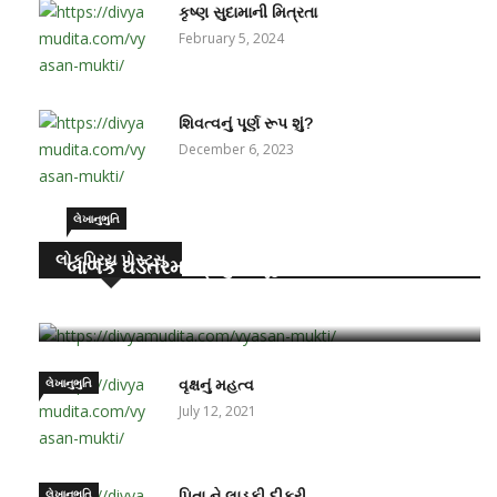
કૃષ્ણ સુદામાની મિત્રતા
February 5, 2024
શિવત્વનું પૂર્ણ રૂપ શું?
December 6, 2023
લેખાનુભુતિ
લોકપ્રિય પોસ્ટ્સ
બાળક ઘડતરમાં પ્રમુખ ભૂમિકા – માતા-પિતાની
June 15, 2021
લેખાનુભુતિ
વૃક્ષનું મહત્વ
July 12, 2021
લેખાનુભુતિ
પિતા ને લાડકી દીકરી