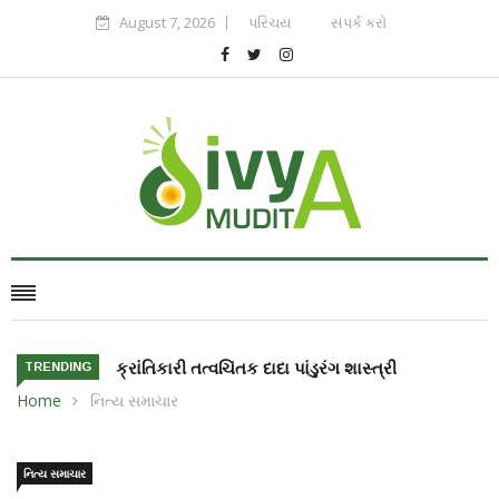
August 7, 2026
પરિચય
સંપર્ક કરો
દા પાંડુરંગ શાસ્ત્રી
ભારત ની દીકરી સિરિશા બાંદલા અંતરીક્ષ
TRENDING
માં જશે
Home
નિત્ય સમાચાર
નિત્ય સમાચાર