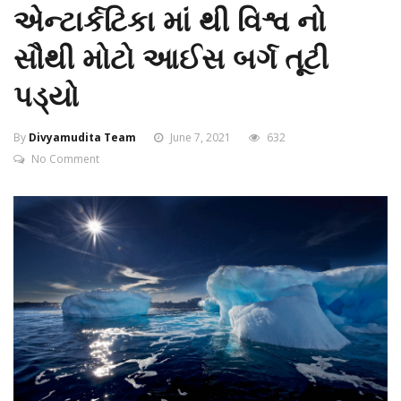
એન્ટાર્કટિકા માં થી વિશ્વ નો
સૌથી મોટો આઈસ બર્ગ તૂટી
પડ્યો
By
Divyamudita Team
June 7, 2021
632
No Comment