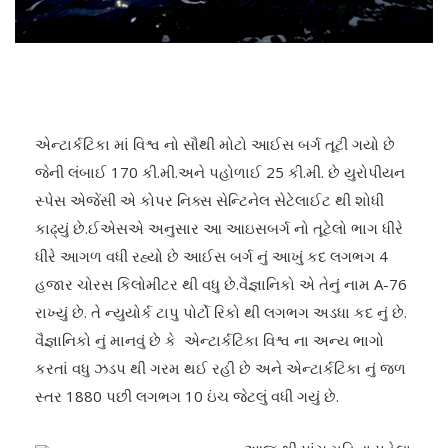
એન્ટાર્કટિકા માં વિશ્વ નો સૌથી મોટો આઈસ બર્ગ તૂટી ગયો છે
જેની લંબાઈ 170 કી.મી.અને પહોળાઈ 25 કી.મી. છે યુરોપીયન
સ્પેસ એજેંસી એ કોપર નિક્સ સેન્ટિનેલ સેટેલાઈટ થી શોધી
કાઢ્યું છે.ઈએસએ અનુસાર આ આઇસબર્ગ નો તૂટેલો ભાગ ધીરે
ધીરે આગળ વધી રહ્યો છે આઈસ બર્ગ નું આખું કદ લગભગ 4
હજાર ચોરસ કિલોમીટર થી વધુ છે.વૈજ્ઞાનિકો એ તેનું નામ A-76
રાખ્યું છે. તે ન્યુયોર્ક ટાપુ પોર્ટો રિકો થી લગભગ અડધા કદ નું છે.
વૈજ્ઞાનિકો નું માનવું છે કે એન્ટાર્કટિકા વિશ્વ ના અન્ય ભાગો
કરતાં વધુ ઝડપ થી ગરમ થઈ રહી છે અને એન્ટાર્કટિકા નું જળ
સ્તર 1880 પછી લગભગ 10 ઇંચ જેટલું વધી ગયું છે.