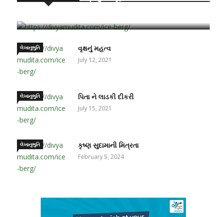
June 15, 2021
લેખાનુભુતિ
વૃક્ષનું મહત્વ
July 12, 2021
લેખાનુભુતિ
પિતા ને લાડકી દીકરી
July 15, 2021
લેખાનુભુતિ
કૃષ્ણ સુદામાની મિત્રતા
February 5, 2024