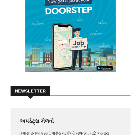
NEWSLETTER
અપડેટ્સ મેળવો
તમારા ઇનબૉક્સમાં શ્રેષ્ઠ વાર્તાઓ મેળવવા માટે અમારા