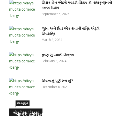
શિક્ષક દિન એટલે આદર્શ શિક્ષક ડૉ. રાધાકૃષ્ણનનો
જન્મ દિવસ
September 5, 2025
જીવ અને શિવ એક થવાની રાત્રિ એટ્લે
શિવરાત્રિ
March 2, 2024
કૃષ્ણ સુદામાની મિત્રતા
February 5, 2024
શિવત્વનું પૂર્ણ રૂપ શું?
December 6, 2023
લેખાનુભુતિ
લોકપ્રિય પોસ્ટ્સ
બાળક ઘડતરમાં પ્રમુખ ભૂમિકા – માતા-પિતાની