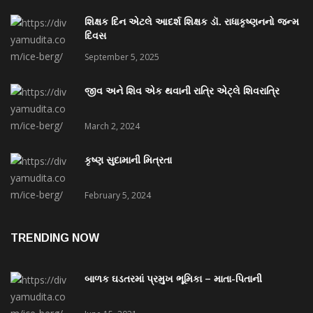
શિક્ષક દિન એટલે આદર્શ શિક્ષક ડૉ. રાધાકૃષ્ણનનો જન્મ
દિવસ
September 5, 2025
જીવ અને શિવ એક થવાની રાત્રિ એટ્લે શિવરાત્રિ
March 2, 2024
કૃષ્ણ સુદામાની મિત્રતા
February 5, 2024
TRENDING NOW
બાળક ઘડતરમાં પ્રમુખ ભૂમિકા – માતા-પિતાની