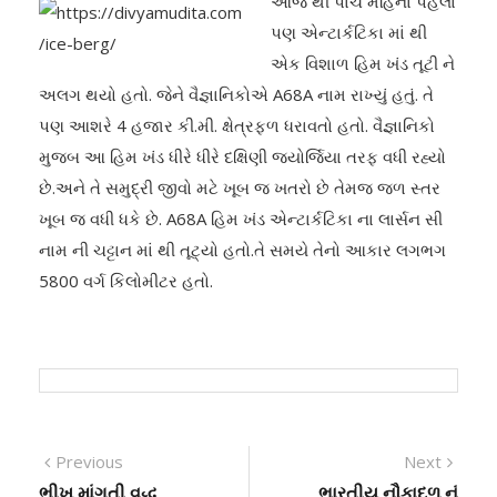
આજ થી પાંચ મહિના પહેલા
પણ એન્ટાર્કટિકા માં થી
એક વિશાળ હિમ ખંડ તૂટી ને
અલગ થયો હતો. જેને વૈજ્ઞાનિકોએ A68A નામ રાખ્યું હતું. તે
પણ આશરે 4 હજાર કી.મી. ક્ષેત્રફળ ધરાવતો હતો. વૈજ્ઞાનિકો
મુજબ આ હિમ ખંડ ધીરે ધીરે દક્ષિણી જ્યોર્જિયા તરફ વધી રહ્યો
છે.અને તે સમુદ્રી જીવો મટે ખૂબ જ ખતરો છે તેમજ જળ સ્તર
ખૂબ જ વધી ધકે છે. A68A હિમ ખંડ એન્ટાર્કટિકા ના લાર્સન સી
નામ ની ચટ્ટાન માં થી તૂટ્યો હતો.તે સમયે તેનો આકાર લગભગ
5800 વર્ગ કિલોમીટર હતો.
Previous
Next
ભીખ માંગતી વૃદ્ધ
ભારતીય નૌકાદળ નું