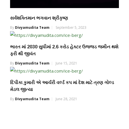
સર્વશક્તિમાન ભગવાન શ્રીકૃષ્ણ
By
Divyamudita Team
September 5, 2023
ભારત માં 2030 સુધીમાં 2.6 કરોડ હેક્ટર ઉજ્જડ જમીન થશે
ફરી થી જીવંત
By
Divyamudita Team
June 15, 2021
દિપીકા કુમારી એ આર્ચરી વર્લ્ડ કપ માં દેશ માટે ત્રણ ગોલ્ડ
મેડલ જીત્યા
By
Divyamudita Team
June 28, 2021