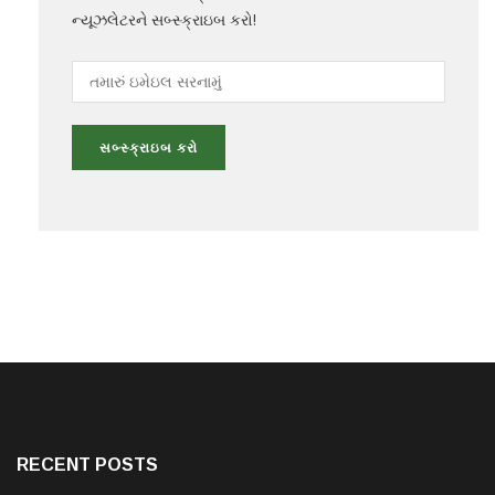
ન્યૂઝલેટરને સબ્સ્ક્રાઇબ કરો!
RECENT POSTS