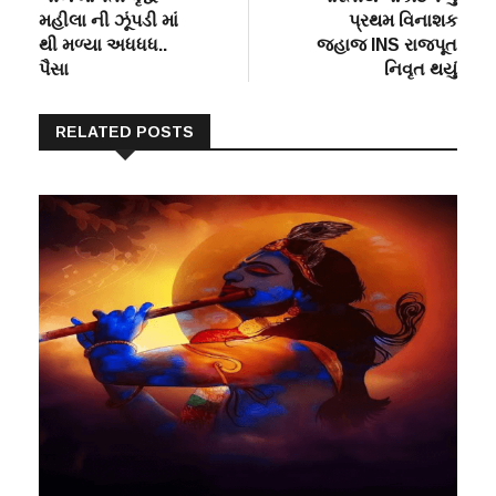
મહીલા ની ઝૂંપડી માં
પ્રથમ વિનાશક
થી મળ્યા અધધધ..
જહાજ INS રાજપૂત
પૈસા
નિવૃત થયું
RELATED POSTS